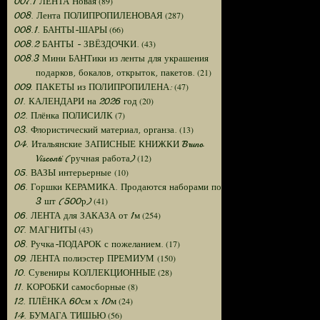
(89)
007.1 ЛЕНТА Новая
(287)
008. Лента ПОЛИПРОПИЛЕНОВАЯ
(66)
008.1. БАНТЫ-ШАРЫ
(43)
008.2 БАНТЫ - ЗВЁЗДОЧКИ.
008.3 Мини БАНТики из ленты для украшения
(21)
подарков, бокалов, открыток, пакетов.
(47)
009. ПАКЕТЫ из ПОЛИПРОПИЛЕНА:
(20)
01. КАЛЕНДАРИ на 2026 год
(7)
02. Плёнка ПОЛИСИЛК
(13)
03. Флористический материал, органза.
04. Итальянские ЗАПИСНЫЕ КНИЖКИ Bruno
(12)
Visconti (ручная работа)
(10)
05. ВАЗЫ интерьерные
06. Горшки КЕРАМИКА. Продаются наборами по
(41)
3 шт (500р)
(254)
06. ЛЕНТА для ЗАКАЗА от 1м
(43)
07. МАГНИТЫ
(17)
08. Ручка-ПОДАРОК с пожеланием.
(150)
09. ЛЕНТА полиэстер ПРЕМИУМ
(28)
10. Сувениры КОЛЛЕКЦИОННЫЕ
(8)
11. КОРОБКИ самосборные
(24)
12. ПЛЁНКА 60см х 10м
(56)
14. БУМАГА ТИШЬЮ