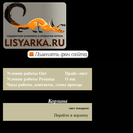
Условия работы Опт
Прайс-лист
Условия работы Розница
О нас
Часы работы, контакты, схема проезда
Корзина
(нет товаров)
Перейти в корзину