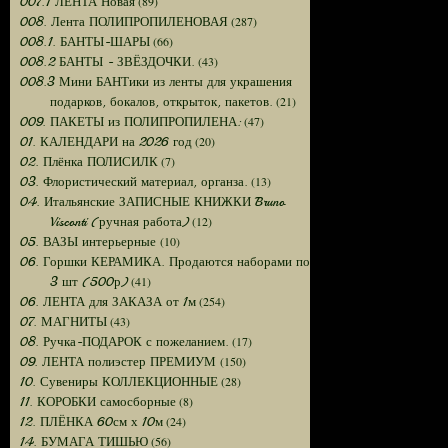
(89)
007.1 ЛЕНТА Новая
(287)
008. Лента ПОЛИПРОПИЛЕНОВАЯ
(66)
008.1. БАНТЫ-ШАРЫ
(43)
008.2 БАНТЫ - ЗВЁЗДОЧКИ.
008.3 Мини БАНТики из ленты для украшения
(21)
подарков, бокалов, открыток, пакетов.
(47)
009. ПАКЕТЫ из ПОЛИПРОПИЛЕНА:
(20)
01. КАЛЕНДАРИ на 2026 год
(7)
02. Плёнка ПОЛИСИЛК
(13)
03. Флористический материал, органза.
04. Итальянские ЗАПИСНЫЕ КНИЖКИ Bruno
(12)
Visconti (ручная работа)
(10)
05. ВАЗЫ интерьерные
06. Горшки КЕРАМИКА. Продаются наборами по
(41)
3 шт (500р)
(254)
06. ЛЕНТА для ЗАКАЗА от 1м
(43)
07. МАГНИТЫ
(17)
08. Ручка-ПОДАРОК с пожеланием.
(150)
09. ЛЕНТА полиэстер ПРЕМИУМ
(28)
10. Сувениры КОЛЛЕКЦИОННЫЕ
(8)
11. КОРОБКИ самосборные
(24)
12. ПЛЁНКА 60см х 10м
(56)
14. БУМАГА ТИШЬЮ