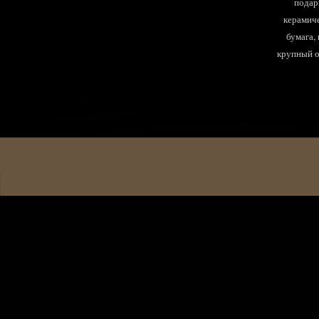
подар
керамиче
бумага,
крупный оп