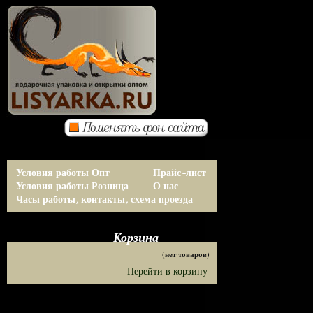
Условия работы Опт
Прайс-лист
Условия работы Розница
О нас
Часы работы, контакты, схема проезда
Корзина
(нет товаров)
Перейти в корзину