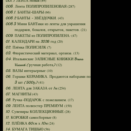
(89)
007.1 ЛЕНТА Новая
(287)
008. Лента ПОЛИПРОПИЛЕНОВАЯ
(66)
008.1. БАНТЫ-ШАРЫ
(43)
008.2 БАНТЫ - ЗВЁЗДОЧКИ.
008.3 Мини БАНТики из ленты для украшения
(21)
подарков, бокалов, открыток, пакетов.
(47)
009. ПАКЕТЫ из ПОЛИПРОПИЛЕНА:
(20)
01. КАЛЕНДАРИ на 2026 год
(7)
02. Плёнка ПОЛИСИЛК
(13)
03. Флористический материал, органза.
04. Итальянские ЗАПИСНЫЕ КНИЖКИ Bruno
(12)
Visconti (ручная работа)
(10)
05. ВАЗЫ интерьерные
06. Горшки КЕРАМИКА. Продаются наборами по
(41)
3 шт (500р)
(254)
06. ЛЕНТА для ЗАКАЗА от 1м
(43)
07. МАГНИТЫ
(17)
08. Ручка-ПОДАРОК с пожеланием.
(150)
09. ЛЕНТА полиэстер ПРЕМИУМ
(28)
10. Сувениры КОЛЛЕКЦИОННЫЕ
(8)
11. КОРОБКИ самосборные
(24)
12. ПЛЁНКА 60см х 10м
(56)
14. БУМАГА ТИШЬЮ