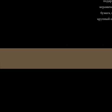
подар
керамиче
бумага,
крупный оп