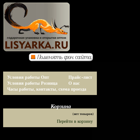
Условия работы Опт
Прайс-лист
Условия работы Розница
О нас
Часы работы, контакты, схема проезда
Корзина
(нет товаров)
Перейти в корзину