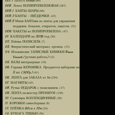
(89)
007.1 ЛЕНТА Новая
(287)
008. Лента ПОЛИПРОПИЛЕНОВАЯ
(66)
008.1. БАНТЫ-ШАРЫ
(43)
008.2 БАНТЫ - ЗВЁЗДОЧКИ.
008.3 Мини БАНТики из ленты для украшения
(21)
подарков, бокалов, открыток, пакетов.
(47)
009. ПАКЕТЫ из ПОЛИПРОПИЛЕНА:
(20)
01. КАЛЕНДАРИ на 2026 год
(7)
02. Плёнка ПОЛИСИЛК
(13)
03. Флористический материал, органза.
04. Итальянские ЗАПИСНЫЕ КНИЖКИ Bruno
(12)
Visconti (ручная работа)
(10)
05. ВАЗЫ интерьерные
06. Горшки КЕРАМИКА. Продаются наборами по
(41)
3 шт (500р)
(254)
06. ЛЕНТА для ЗАКАЗА от 1м
(43)
07. МАГНИТЫ
(17)
08. Ручка-ПОДАРОК с пожеланием.
(150)
09. ЛЕНТА полиэстер ПРЕМИУМ
(28)
10. Сувениры КОЛЛЕКЦИОННЫЕ
(8)
11. КОРОБКИ самосборные
(24)
12. ПЛЁНКА 60см х 10м
(56)
14. БУМАГА ТИШЬЮ