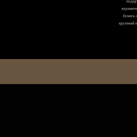
подар
керамиче
бумага,
крупный оп