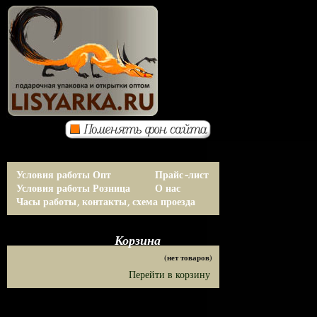
Условия работы Опт
Прайс-лист
Условия работы Розница
О нас
Часы работы, контакты, схема проезда
Корзина
(нет товаров)
Перейти в корзину