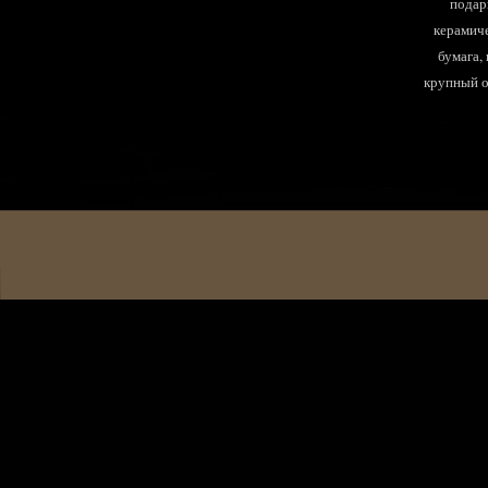
подар
керамиче
бумага,
крупный оп