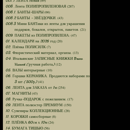
(89)
007.1 ЛЕНТА Новая
(287)
008. Лента ПОЛИПРОПИЛЕНОВАЯ
(66)
008.1. БАНТЫ-ШАРЫ
(43)
008.2 БАНТЫ - ЗВЁЗДОЧКИ.
008.3 Мини БАНТики из ленты для украшения
(21)
подарков, бокалов, открыток, пакетов.
(47)
009. ПАКЕТЫ из ПОЛИПРОПИЛЕНА:
(20)
01. КАЛЕНДАРИ на 2026 год
(7)
02. Плёнка ПОЛИСИЛК
(13)
03. Флористический материал, органза.
04. Итальянские ЗАПИСНЫЕ КНИЖКИ Bruno
(12)
Visconti (ручная работа)
(10)
05. ВАЗЫ интерьерные
06. Горшки КЕРАМИКА. Продаются наборами по
(41)
3 шт (500р)
(254)
06. ЛЕНТА для ЗАКАЗА от 1м
(43)
07. МАГНИТЫ
(17)
08. Ручка-ПОДАРОК с пожеланием.
(150)
09. ЛЕНТА полиэстер ПРЕМИУМ
(28)
10. Сувениры КОЛЛЕКЦИОННЫЕ
(8)
11. КОРОБКИ самосборные
(24)
12. ПЛЁНКА 60см х 10м
(56)
14. БУМАГА ТИШЬЮ