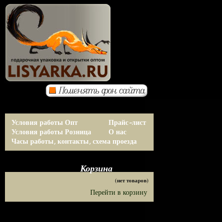
Условия работы Опт
Прайс-лист
Условия работы Розница
О нас
Часы работы, контакты, схема проезда
Корзина
(нет товаров)
Перейти в корзину