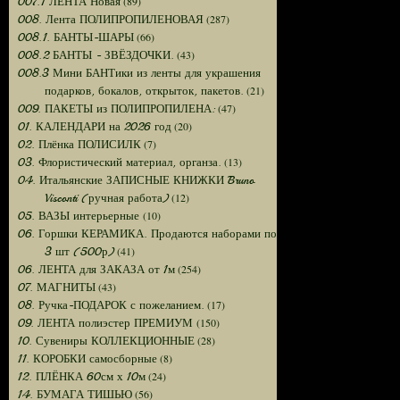
(89)
007.1 ЛЕНТА Новая
(287)
008. Лента ПОЛИПРОПИЛЕНОВАЯ
(66)
008.1. БАНТЫ-ШАРЫ
(43)
008.2 БАНТЫ - ЗВЁЗДОЧКИ.
008.3 Мини БАНТики из ленты для украшения
(21)
подарков, бокалов, открыток, пакетов.
(47)
009. ПАКЕТЫ из ПОЛИПРОПИЛЕНА:
(20)
01. КАЛЕНДАРИ на 2026 год
(7)
02. Плёнка ПОЛИСИЛК
(13)
03. Флористический материал, органза.
04. Итальянские ЗАПИСНЫЕ КНИЖКИ Bruno
(12)
Visconti (ручная работа)
(10)
05. ВАЗЫ интерьерные
06. Горшки КЕРАМИКА. Продаются наборами по
(41)
3 шт (500р)
(254)
06. ЛЕНТА для ЗАКАЗА от 1м
(43)
07. МАГНИТЫ
(17)
08. Ручка-ПОДАРОК с пожеланием.
(150)
09. ЛЕНТА полиэстер ПРЕМИУМ
(28)
10. Сувениры КОЛЛЕКЦИОННЫЕ
(8)
11. КОРОБКИ самосборные
(24)
12. ПЛЁНКА 60см х 10м
(56)
14. БУМАГА ТИШЬЮ