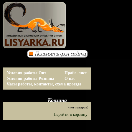
Условия работы Опт
Прайс-лист
Условия работы Розница
О нас
Часы работы, контакты, схема проезда
Корзина
(нет товаров)
Перейти в корзину