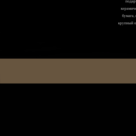
подар
керамиче
бумага,
крупный оп