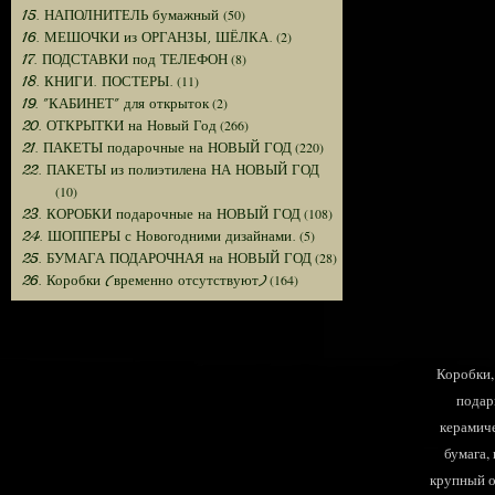
(50)
15. НАПОЛНИТЕЛЬ бумажный
(2)
16. МЕШОЧКИ из ОРГАНЗЫ, ШЁЛКА.
(8)
17. ПОДСТАВКИ под ТЕЛЕФОН
(11)
18. КНИГИ. ПОСТЕРЫ.
(2)
19. "КАБИНЕТ" для открыток
(266)
20. ОТКРЫТКИ на Новый Год
(220)
21. ПАКЕТЫ подарочные на НОВЫЙ ГОД
22. ПАКЕТЫ из полиэтилена НА НОВЫЙ ГОД
(10)
(108)
23. КОРОБКИ подарочные на НОВЫЙ ГОД
(5)
24. ШОППЕРЫ с Новогодними дизайнами.
(28)
25. БУМАГА ПОДАРОЧНАЯ на НОВЫЙ ГОД
(164)
26. Коробки (временно отсутствуют)
Коробки, 
подар
керамиче
бумага,
крупный оп