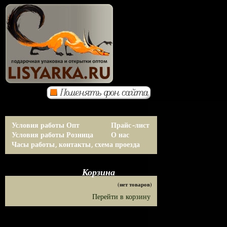
Условия работы Опт
Прайс-лист
Условия работы Розница
О нас
Часы работы, контакты, схема проезда
Корзина
(нет товаров)
Перейти в корзину