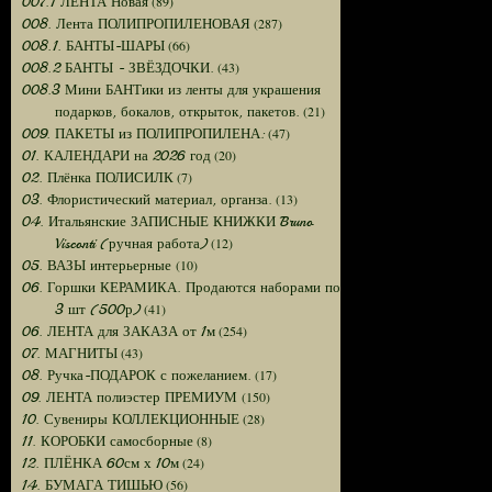
(89)
007.1 ЛЕНТА Новая
(287)
008. Лента ПОЛИПРОПИЛЕНОВАЯ
(66)
008.1. БАНТЫ-ШАРЫ
(43)
008.2 БАНТЫ - ЗВЁЗДОЧКИ.
008.3 Мини БАНТики из ленты для украшения
(21)
подарков, бокалов, открыток, пакетов.
(47)
009. ПАКЕТЫ из ПОЛИПРОПИЛЕНА:
(20)
01. КАЛЕНДАРИ на 2026 год
(7)
02. Плёнка ПОЛИСИЛК
(13)
03. Флористический материал, органза.
04. Итальянские ЗАПИСНЫЕ КНИЖКИ Bruno
(12)
Visconti (ручная работа)
(10)
05. ВАЗЫ интерьерные
06. Горшки КЕРАМИКА. Продаются наборами по
(41)
3 шт (500р)
(254)
06. ЛЕНТА для ЗАКАЗА от 1м
(43)
07. МАГНИТЫ
(17)
08. Ручка-ПОДАРОК с пожеланием.
(150)
09. ЛЕНТА полиэстер ПРЕМИУМ
(28)
10. Сувениры КОЛЛЕКЦИОННЫЕ
(8)
11. КОРОБКИ самосборные
(24)
12. ПЛЁНКА 60см х 10м
(56)
14. БУМАГА ТИШЬЮ