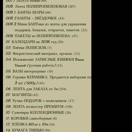
(89)
007.1 ЛЕНТА Новая
(287)
008. Лента ПОЛИПРОПИЛЕНОВАЯ
(66)
008.1. БАНТЫ-ШАРЫ
(43)
008.2 БАНТЫ - ЗВЁЗДОЧКИ.
008.3 Мини БАНТики из ленты для украшения
(21)
подарков, бокалов, открыток, пакетов.
(47)
009. ПАКЕТЫ из ПОЛИПРОПИЛЕНА:
(20)
01. КАЛЕНДАРИ на 2026 год
(7)
02. Плёнка ПОЛИСИЛК
(13)
03. Флористический материал, органза.
04. Итальянские ЗАПИСНЫЕ КНИЖКИ Bruno
(12)
Visconti (ручная работа)
(10)
05. ВАЗЫ интерьерные
06. Горшки КЕРАМИКА. Продаются наборами по
(41)
3 шт (500р)
(254)
06. ЛЕНТА для ЗАКАЗА от 1м
(43)
07. МАГНИТЫ
(17)
08. Ручка-ПОДАРОК с пожеланием.
(150)
09. ЛЕНТА полиэстер ПРЕМИУМ
(28)
10. Сувениры КОЛЛЕКЦИОННЫЕ
(8)
11. КОРОБКИ самосборные
(24)
12. ПЛЁНКА 60см х 10м
(56)
14. БУМАГА ТИШЬЮ