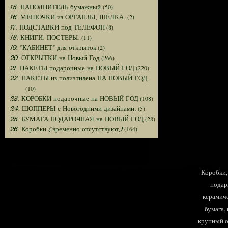
(50)
15. НАПОЛНИТЕЛЬ бумажный
(2)
16. МЕШОЧКИ из ОРГАНЗЫ, ШЁЛКА.
(8)
17. ПОДСТАВКИ под ТЕЛЕФОН
(11)
18. КНИГИ. ПОСТЕРЫ.
(2)
19. "КАБИНЕТ" для открыток
(266)
20. ОТКРЫТКИ на Новый Год
(220)
21. ПАКЕТЫ подарочные на НОВЫЙ ГОД
22. ПАКЕТЫ из полиэтилена НА НОВЫЙ ГОД
(10)
(108)
23. КОРОБКИ подарочные на НОВЫЙ ГОД
(5)
24. ШОППЕРЫ с Новогодними дизайнами.
(28)
25. БУМАГА ПОДАРОЧНАЯ на НОВЫЙ ГОД
(164)
26. Коробки (временно отсутствуют)
Коробки, 
подар
керамиче
бумага,
крупный оп