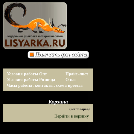
Условия работы Опт
Прайс-лист
Условия работы Розница
О нас
Часы работы, контакты, схема проезда
Корзина
(нет товаров)
Перейти в корзину