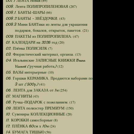
(89)
007.1 ЛЕНТА Новая
(287)
008. Лента ПОЛИПРОПИЛЕНОВАЯ
(66)
008.1. БАНТЫ-ШАРЫ
(43)
008.2 БАНТЫ - ЗВЁЗДОЧКИ.
008.3 Мини БАНТики из ленты для украшения
(21)
подарков, бокалов, открыток, пакетов.
(47)
009. ПАКЕТЫ из ПОЛИПРОПИЛЕНА:
(20)
01. КАЛЕНДАРИ на 2026 год
(7)
02. Плёнка ПОЛИСИЛК
(13)
03. Флористический материал, органза.
04. Итальянские ЗАПИСНЫЕ КНИЖКИ Bruno
(12)
Visconti (ручная работа)
(10)
05. ВАЗЫ интерьерные
06. Горшки КЕРАМИКА. Продаются наборами по
(41)
3 шт (500р)
(254)
06. ЛЕНТА для ЗАКАЗА от 1м
(43)
07. МАГНИТЫ
(17)
08. Ручка-ПОДАРОК с пожеланием.
(150)
09. ЛЕНТА полиэстер ПРЕМИУМ
(28)
10. Сувениры КОЛЛЕКЦИОННЫЕ
(8)
11. КОРОБКИ самосборные
(24)
12. ПЛЁНКА 60см х 10м
(56)
14. БУМАГА ТИШЬЮ