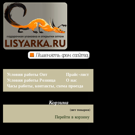
Условия работы Опт
Прайс-лист
Условия работы Розница
О нас
Часы работы, контакты, схема проезда
Корзина
(нет товаров)
Перейти в корзину