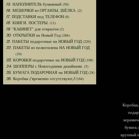
(50)
15. НАПОЛНИТЕЛЬ бумажный
(2)
16. МЕШОЧКИ из ОРГАНЗЫ, ШЁЛКА.
(8)
17. ПОДСТАВКИ под ТЕЛЕФОН
(11)
18. КНИГИ. ПОСТЕРЫ.
(2)
19. "КАБИНЕТ" для открыток
(266)
20. ОТКРЫТКИ на Новый Год
(220)
21. ПАКЕТЫ подарочные на НОВЫЙ ГОД
22. ПАКЕТЫ из полиэтилена НА НОВЫЙ ГОД
(10)
(108)
23. КОРОБКИ подарочные на НОВЫЙ ГОД
(5)
24. ШОППЕРЫ с Новогодними дизайнами.
(28)
25. БУМАГА ПОДАРОЧНАЯ на НОВЫЙ ГОД
(164)
26. Коробки (временно отсутствуют)
Коробки, 
подар
керамиче
бумага,
крупный оп