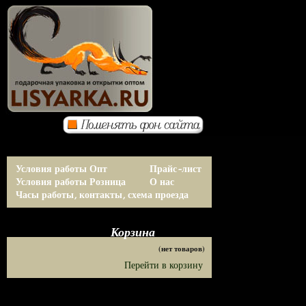
Условия работы Опт
Прайс-лист
Условия работы Розница
О нас
Часы работы, контакты, схема проезда
Корзина
(нет товаров)
Перейти в корзину