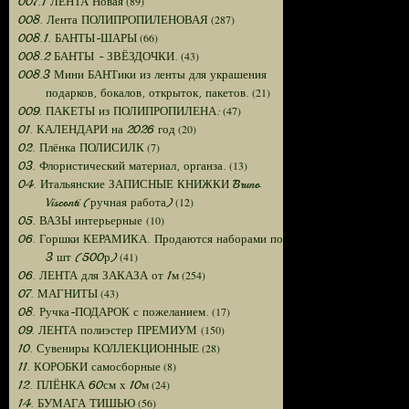
(89)
007.1 ЛЕНТА Новая
(287)
008. Лента ПОЛИПРОПИЛЕНОВАЯ
(66)
008.1. БАНТЫ-ШАРЫ
(43)
008.2 БАНТЫ - ЗВЁЗДОЧКИ.
008.3 Мини БАНТики из ленты для украшения
(21)
подарков, бокалов, открыток, пакетов.
(47)
009. ПАКЕТЫ из ПОЛИПРОПИЛЕНА:
(20)
01. КАЛЕНДАРИ на 2026 год
(7)
02. Плёнка ПОЛИСИЛК
(13)
03. Флористический материал, органза.
04. Итальянские ЗАПИСНЫЕ КНИЖКИ Bruno
(12)
Visconti (ручная работа)
(10)
05. ВАЗЫ интерьерные
06. Горшки КЕРАМИКА. Продаются наборами по
(41)
3 шт (500р)
(254)
06. ЛЕНТА для ЗАКАЗА от 1м
(43)
07. МАГНИТЫ
(17)
08. Ручка-ПОДАРОК с пожеланием.
(150)
09. ЛЕНТА полиэстер ПРЕМИУМ
(28)
10. Сувениры КОЛЛЕКЦИОННЫЕ
(8)
11. КОРОБКИ самосборные
(24)
12. ПЛЁНКА 60см х 10м
(56)
14. БУМАГА ТИШЬЮ