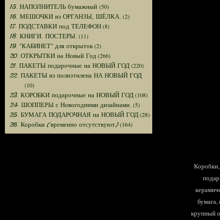
(50)
15. НАПОЛНИТЕЛЬ бумажный
(2)
16. МЕШОЧКИ из ОРГАНЗЫ, ШЁЛКА.
(8)
17. ПОДСТАВКИ под ТЕЛЕФОН
(11)
18. КНИГИ. ПОСТЕРЫ.
(2)
19. "КАБИНЕТ" для открыток
(266)
20. ОТКРЫТКИ на Новый Год
(220)
21. ПАКЕТЫ подарочные на НОВЫЙ ГОД
22. ПАКЕТЫ из полиэтилена НА НОВЫЙ ГОД
(10)
(108)
23. КОРОБКИ подарочные на НОВЫЙ ГОД
(5)
24. ШОППЕРЫ с Новогодними дизайнами.
(28)
25. БУМАГА ПОДАРОЧНАЯ на НОВЫЙ ГОД
(164)
26. Коробки (временно отсутствуют)
Коробки, 
подар
керамиче
бумага,
крупный оп