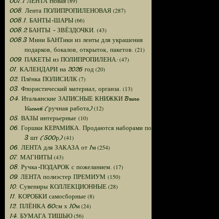
(89)
007.1 ЛЕНТА Новая
(287)
008. Лента ПОЛИПРОПИЛЕНОВАЯ
(66)
008.1. БАНТЫ-ШАРЫ
(43)
008.2 БАНТЫ - ЗВЁЗДОЧКИ.
008.3 Мини БАНТики из ленты для украшения
(21)
подарков, бокалов, открыток, пакетов.
(47)
009. ПАКЕТЫ из ПОЛИПРОПИЛЕНА:
(20)
01. КАЛЕНДАРИ на 2026 год
(7)
02. Плёнка ПОЛИСИЛК
(13)
03. Флористический материал, органза.
04. Итальянские ЗАПИСНЫЕ КНИЖКИ Bruno
(12)
Visconti (ручная работа)
(10)
05. ВАЗЫ интерьерные
06. Горшки КЕРАМИКА. Продаются наборами по
(41)
3 шт (500р)
(254)
06. ЛЕНТА для ЗАКАЗА от 1м
(43)
07. МАГНИТЫ
(17)
08. Ручка-ПОДАРОК с пожеланием.
(150)
09. ЛЕНТА полиэстер ПРЕМИУМ
(28)
10. Сувениры КОЛЛЕКЦИОННЫЕ
(8)
11. КОРОБКИ самосборные
(24)
12. ПЛЁНКА 60см х 10м
(56)
14. БУМАГА ТИШЬЮ