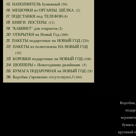
(50)
15. НАПОЛНИТЕЛЬ бумажный
(2)
16. МЕШОЧКИ из ОРГАНЗЫ, ШЁЛКА.
(8)
17. ПОДСТАВКИ под ТЕЛЕФОН
(11)
18. КНИГИ. ПОСТЕРЫ.
(2)
19. "КАБИНЕТ" для открыток
(266)
20. ОТКРЫТКИ на Новый Год
(220)
21. ПАКЕТЫ подарочные на НОВЫЙ ГОД
22. ПАКЕТЫ из полиэтилена НА НОВЫЙ ГОД
(10)
(108)
23. КОРОБКИ подарочные на НОВЫЙ ГОД
(5)
24. ШОППЕРЫ с Новогодними дизайнами.
(28)
25. БУМАГА ПОДАРОЧНАЯ на НОВЫЙ ГОД
(164)
26. Коробки (временно отсутствуют)
Коробки, 
подар
керамиче
бумага,
крупный оп