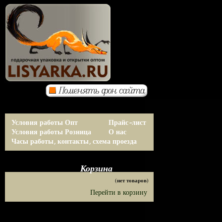
Условия работы Опт
Прайс-лист
Условия работы Розница
О нас
Часы работы, контакты, схема проезда
Корзина
(нет товаров)
Перейти в корзину