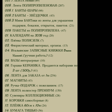
(89)
007.1 ЛЕНТА Новая
(287)
008. Лента ПОЛИПРОПИЛЕНОВАЯ
(66)
008.1. БАНТЫ-ШАРЫ
(43)
008.2 БАНТЫ - ЗВЁЗДОЧКИ.
008.3 Мини БАНТики из ленты для украшения
(21)
подарков, бокалов, открыток, пакетов.
(47)
009. ПАКЕТЫ из ПОЛИПРОПИЛЕНА:
(20)
01. КАЛЕНДАРИ на 2026 год
(7)
02. Плёнка ПОЛИСИЛК
(13)
03. Флористический материал, органза.
04. Итальянские ЗАПИСНЫЕ КНИЖКИ Bruno
(12)
Visconti (ручная работа)
(10)
05. ВАЗЫ интерьерные
06. Горшки КЕРАМИКА. Продаются наборами по
(41)
3 шт (500р)
(254)
06. ЛЕНТА для ЗАКАЗА от 1м
(43)
07. МАГНИТЫ
(17)
08. Ручка-ПОДАРОК с пожеланием.
(150)
09. ЛЕНТА полиэстер ПРЕМИУМ
(28)
10. Сувениры КОЛЛЕКЦИОННЫЕ
(8)
11. КОРОБКИ самосборные
(24)
12. ПЛЁНКА 60см х 10м
(56)
14. БУМАГА ТИШЬЮ