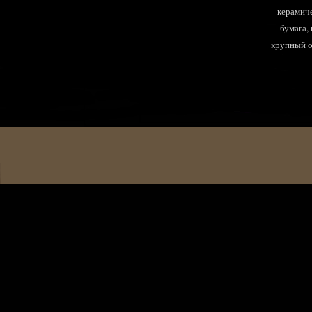
керамиче
бумага,
крупный оп