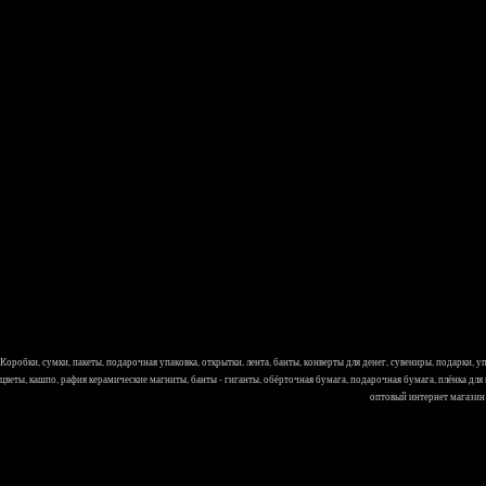
Коробки, сумки, пакеты, подарочная упаковка, открытки, лента, банты, конверты для денег, сувениры, подарки,
цветы, кашпо, рафия керамические магниты, банты - гиганты, обёрточная бумага, подарочная бумага, плёнка для
оптовый интернет магазин Л