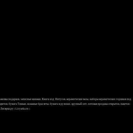
 упаковка подарков, записные книжки, Книги изд. Нитусов, керамические вазы, наборы керамических горшков под
 цветов, бумага Тишью, кожаные браслеты, бумага в рулонах, крупный опт, оптовая продажа открыток, пакетов -
исярка.ру ( Lisyarka.ru )