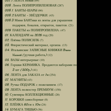
(89)
007.1 ЛЕНТА Новая
(287)
008. Лента ПОЛИПРОПИЛЕНОВАЯ
(66)
008.1. БАНТЫ-ШАРЫ
(43)
008.2 БАНТЫ - ЗВЁЗДОЧКИ.
008.3 Мини БАНТики из ленты для украшения
(21)
подарков, бокалов, открыток, пакетов.
(47)
009. ПАКЕТЫ из ПОЛИПРОПИЛЕНА:
(20)
01. КАЛЕНДАРИ на 2026 год
(7)
02. Плёнка ПОЛИСИЛК
(13)
03. Флористический материал, органза.
04. Итальянские ЗАПИСНЫЕ КНИЖКИ Bruno
(12)
Visconti (ручная работа)
(10)
05. ВАЗЫ интерьерные
06. Горшки КЕРАМИКА. Продаются наборами по
(41)
3 шт (500р)
(254)
06. ЛЕНТА для ЗАКАЗА от 1м
(43)
07. МАГНИТЫ
(17)
08. Ручка-ПОДАРОК с пожеланием.
(150)
09. ЛЕНТА полиэстер ПРЕМИУМ
(28)
10. Сувениры КОЛЛЕКЦИОННЫЕ
(8)
11. КОРОБКИ самосборные
(24)
12. ПЛЁНКА 60см х 10м
(56)
14. БУМАГА ТИШЬЮ