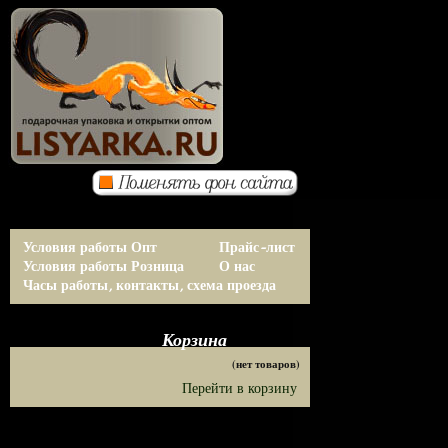
Условия работы Опт
Прайс-лист
Условия работы Розница
О нас
Часы работы, контакты, схема проезда
Корзина
(нет товаров)
Перейти в корзину