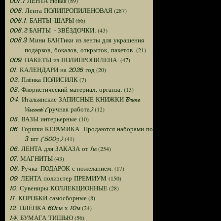
(89)
007.1 ЛЕНТА Новая
(287)
008. Лента ПОЛИПРОПИЛЕНОВАЯ
(66)
008.1. БАНТЫ-ШАРЫ
(43)
008.2 БАНТЫ - ЗВЁЗДОЧКИ.
008.3 Мини БАНТики из ленты для украшения
(21)
подарков, бокалов, открыток, пакетов.
(47)
009. ПАКЕТЫ из ПОЛИПРОПИЛЕНА:
(20)
01. КАЛЕНДАРИ на 2026 год
(7)
02. Плёнка ПОЛИСИЛК
(13)
03. Флористический материал, органза.
04. Итальянские ЗАПИСНЫЕ КНИЖКИ Bruno
(12)
Visconti (ручная работа)
(10)
05. ВАЗЫ интерьерные
06. Горшки КЕРАМИКА. Продаются наборами по
(41)
3 шт (500р)
(254)
06. ЛЕНТА для ЗАКАЗА от 1м
(43)
07. МАГНИТЫ
(17)
08. Ручка-ПОДАРОК с пожеланием.
(150)
09. ЛЕНТА полиэстер ПРЕМИУМ
(28)
10. Сувениры КОЛЛЕКЦИОННЫЕ
(8)
11. КОРОБКИ самосборные
(24)
12. ПЛЁНКА 60см х 10м
(56)
14. БУМАГА ТИШЬЮ