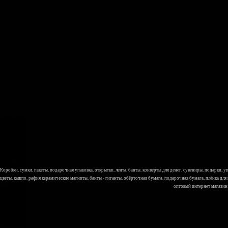
Коробки, сумки, пакеты, подарочная упаковка, открытки, лента, банты, конверты для денег, сувениры, подарки,
цветы, кашпо, рафия керамические магниты, банты - гиганты, обёрточная бумага, подарочная бумага, плёнка для
оптовый интернет магазин Л