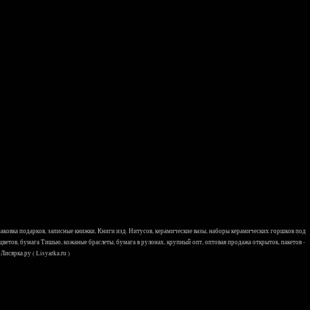
 упаковка подарков, записные книжки, Книги изд. Нитусов, керамические вазы, наборы керамических горшков под
 цветов, бумага Тишью, кожаные браслеты, бумага в рулонах, крупный опт, оптовая продажа открыток, пакетов -
исярка.ру ( Lisyarka.ru )