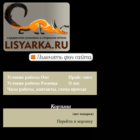
Условия работы Опт
Прайс-лист
Условия работы Розница
О нас
Часы работы, контакты, схема проезда
Корзина
(нет товаров)
Перейти в корзину