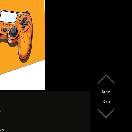
Вверх
Вниз
3
0 мм