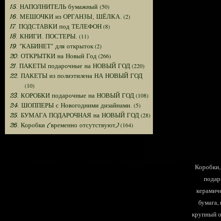
(50)
15. НАПОЛНИТЕЛЬ бумажный
(2)
16. МЕШОЧКИ из ОРГАНЗЫ, ШЁЛКА.
(8)
17. ПОДСТАВКИ под ТЕЛЕФОН
(11)
18. КНИГИ. ПОСТЕРЫ.
(2)
19. "КАБИНЕТ" для открыток
(266)
20. ОТКРЫТКИ на Новый Год
(220)
21. ПАКЕТЫ подарочные на НОВЫЙ ГОД
22. ПАКЕТЫ из полиэтилена НА НОВЫЙ ГОД
(10)
(108)
23. КОРОБКИ подарочные на НОВЫЙ ГОД
(5)
24. ШОППЕРЫ с Новогодними дизайнами.
(28)
25. БУМАГА ПОДАРОЧНАЯ на НОВЫЙ ГОД
(164)
26. Коробки (временно отсутствуют)
Коробки, 
подар
керамиче
бумага,
крупный оп