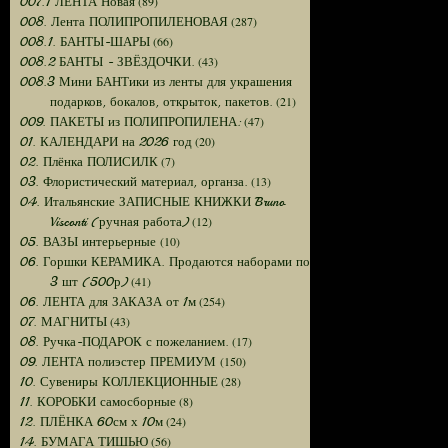
(89)
007.1 ЛЕНТА Новая
(287)
008. Лента ПОЛИПРОПИЛЕНОВАЯ
(66)
008.1. БАНТЫ-ШАРЫ
(43)
008.2 БАНТЫ - ЗВЁЗДОЧКИ.
008.3 Мини БАНТики из ленты для украшения
(21)
подарков, бокалов, открыток, пакетов.
(47)
009. ПАКЕТЫ из ПОЛИПРОПИЛЕНА:
(20)
01. КАЛЕНДАРИ на 2026 год
(7)
02. Плёнка ПОЛИСИЛК
(13)
03. Флористический материал, органза.
04. Итальянские ЗАПИСНЫЕ КНИЖКИ Bruno
(12)
Visconti (ручная работа)
(10)
05. ВАЗЫ интерьерные
06. Горшки КЕРАМИКА. Продаются наборами по
(41)
3 шт (500р)
(254)
06. ЛЕНТА для ЗАКАЗА от 1м
(43)
07. МАГНИТЫ
(17)
08. Ручка-ПОДАРОК с пожеланием.
(150)
09. ЛЕНТА полиэстер ПРЕМИУМ
(28)
10. Сувениры КОЛЛЕКЦИОННЫЕ
(8)
11. КОРОБКИ самосборные
(24)
12. ПЛЁНКА 60см х 10м
(56)
14. БУМАГА ТИШЬЮ