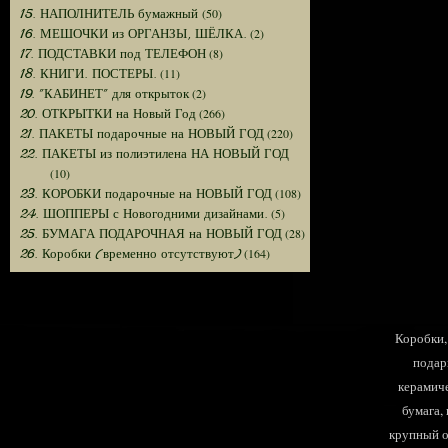
(50)
15. НАПОЛНИТЕЛЬ бумажный
(2)
16. МЕШОЧКИ из ОРГАНЗЫ, ШЁЛКА.
(8)
17. ПОДСТАВКИ под ТЕЛЕФОН
(11)
18. КНИГИ. ПОСТЕРЫ.
(2)
19. "КАБИНЕТ" для открыток
(266)
20. ОТКРЫТКИ на Новый Год
(220)
21. ПАКЕТЫ подарочные на НОВЫЙ ГОД
22. ПАКЕТЫ из полиэтилена НА НОВЫЙ ГОД
(10)
(108)
23. КОРОБКИ подарочные на НОВЫЙ ГОД
(5)
24. ШОППЕРЫ с Новогодними дизайнами.
(28)
25. БУМАГА ПОДАРОЧНАЯ на НОВЫЙ ГОД
(164)
26. Коробки (временно отсутствуют)
Коробки, 
подар
керамиче
бумага,
крупный оп