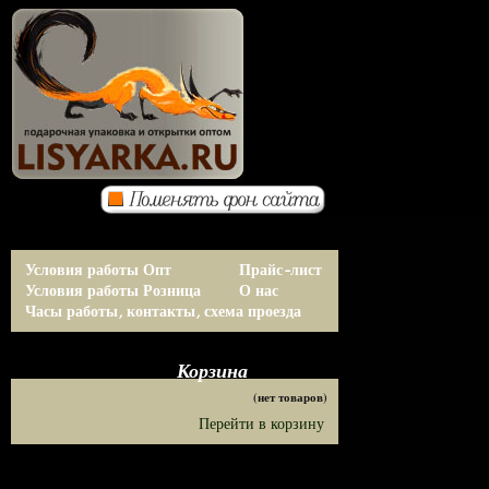
Условия работы Опт
Прайс-лист
Условия работы Розница
О нас
Часы работы, контакты, схема проезда
Корзина
(нет товаров)
Перейти в корзину