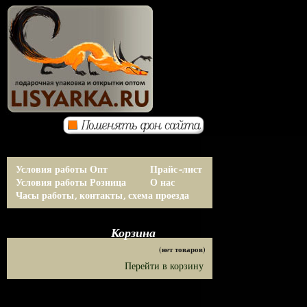
Условия работы Опт
Прайс-лист
Условия работы Розница
О нас
Часы работы, контакты, схема проезда
Корзина
(нет товаров)
Перейти в корзину