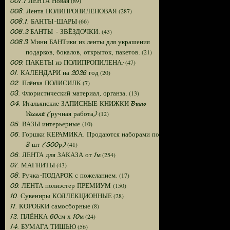
(89)
007.1 ЛЕНТА Новая
(287)
008. Лента ПОЛИПРОПИЛЕНОВАЯ
(66)
008.1. БАНТЫ-ШАРЫ
(43)
008.2 БАНТЫ - ЗВЁЗДОЧКИ.
008.3 Мини БАНТики из ленты для украшения
(21)
подарков, бокалов, открыток, пакетов.
(47)
009. ПАКЕТЫ из ПОЛИПРОПИЛЕНА:
(20)
01. КАЛЕНДАРИ на 2026 год
(7)
02. Плёнка ПОЛИСИЛК
(13)
03. Флористический материал, органза.
04. Итальянские ЗАПИСНЫЕ КНИЖКИ Bruno
(12)
Visconti (ручная работа)
(10)
05. ВАЗЫ интерьерные
06. Горшки КЕРАМИКА. Продаются наборами по
(41)
3 шт (500р)
(254)
06. ЛЕНТА для ЗАКАЗА от 1м
(43)
07. МАГНИТЫ
(17)
08. Ручка-ПОДАРОК с пожеланием.
(150)
09. ЛЕНТА полиэстер ПРЕМИУМ
(28)
10. Сувениры КОЛЛЕКЦИОННЫЕ
(8)
11. КОРОБКИ самосборные
(24)
12. ПЛЁНКА 60см х 10м
(56)
14. БУМАГА ТИШЬЮ