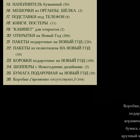
(50)
15. НАПОЛНИТЕЛЬ бумажный
(2)
16. МЕШОЧКИ из ОРГАНЗЫ, ШЁЛКА.
(8)
17. ПОДСТАВКИ под ТЕЛЕФОН
(11)
18. КНИГИ. ПОСТЕРЫ.
(2)
19. "КАБИНЕТ" для открыток
(266)
20. ОТКРЫТКИ на Новый Год
(220)
21. ПАКЕТЫ подарочные на НОВЫЙ ГОД
22. ПАКЕТЫ из полиэтилена НА НОВЫЙ ГОД
(10)
(108)
23. КОРОБКИ подарочные на НОВЫЙ ГОД
(5)
24. ШОППЕРЫ с Новогодними дизайнами.
(28)
25. БУМАГА ПОДАРОЧНАЯ на НОВЫЙ ГОД
(164)
26. Коробки (временно отсутствуют)
Коробки, 
подар
керамиче
бумага,
крупный оп