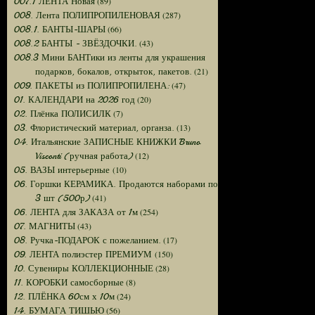
(89)
007.1 ЛЕНТА Новая
(287)
008. Лента ПОЛИПРОПИЛЕНОВАЯ
(66)
008.1. БАНТЫ-ШАРЫ
(43)
008.2 БАНТЫ - ЗВЁЗДОЧКИ.
008.3 Мини БАНТики из ленты для украшения
(21)
подарков, бокалов, открыток, пакетов.
(47)
009. ПАКЕТЫ из ПОЛИПРОПИЛЕНА:
(20)
01. КАЛЕНДАРИ на 2026 год
(7)
02. Плёнка ПОЛИСИЛК
(13)
03. Флористический материал, органза.
04. Итальянские ЗАПИСНЫЕ КНИЖКИ Bruno
(12)
Visconti (ручная работа)
(10)
05. ВАЗЫ интерьерные
06. Горшки КЕРАМИКА. Продаются наборами по
(41)
3 шт (500р)
(254)
06. ЛЕНТА для ЗАКАЗА от 1м
(43)
07. МАГНИТЫ
(17)
08. Ручка-ПОДАРОК с пожеланием.
(150)
09. ЛЕНТА полиэстер ПРЕМИУМ
(28)
10. Сувениры КОЛЛЕКЦИОННЫЕ
(8)
11. КОРОБКИ самосборные
(24)
12. ПЛЁНКА 60см х 10м
(56)
14. БУМАГА ТИШЬЮ