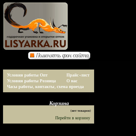
Условия работы Опт
Прайс-лист
Условия работы Розница
О нас
Часы работы, контакты, схема проезда
Корзина
(нет товаров)
Перейти в корзину