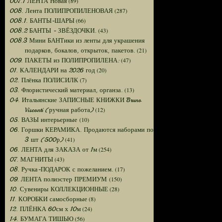
(89)
007.1 ЛЕНТА Новая
(287)
008. Лента ПОЛИПРОПИЛЕНОВАЯ
(66)
008.1. БАНТЫ-ШАРЫ
(43)
008.2 БАНТЫ - ЗВЁЗДОЧКИ.
008.3 Мини БАНТики из ленты для украшения
(21)
подарков, бокалов, открыток, пакетов.
(47)
009. ПАКЕТЫ из ПОЛИПРОПИЛЕНА:
(20)
01. КАЛЕНДАРИ на 2026 год
(7)
02. Плёнка ПОЛИСИЛК
(13)
03. Флористический материал, органза.
04. Итальянские ЗАПИСНЫЕ КНИЖКИ Bruno
(12)
Visconti (ручная работа)
(10)
05. ВАЗЫ интерьерные
06. Горшки КЕРАМИКА. Продаются наборами по
(41)
3 шт (500р)
(254)
06. ЛЕНТА для ЗАКАЗА от 1м
(43)
07. МАГНИТЫ
(17)
08. Ручка-ПОДАРОК с пожеланием.
(150)
09. ЛЕНТА полиэстер ПРЕМИУМ
(28)
10. Сувениры КОЛЛЕКЦИОННЫЕ
(8)
11. КОРОБКИ самосборные
(24)
12. ПЛЁНКА 60см х 10м
(56)
14. БУМАГА ТИШЬЮ