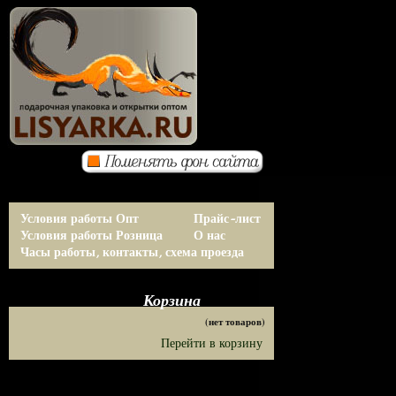
Условия работы Опт
Прайс-лист
Условия работы Розница
О нас
Часы работы, контакты, схема проезда
Корзина
(нет товаров)
Перейти в корзину