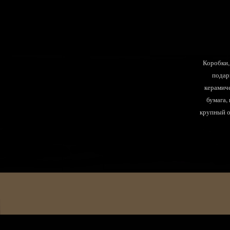
Коробки, 
подар
керамиче
бумага,
крупный оп