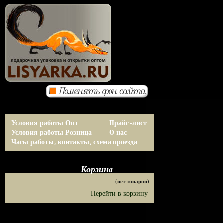
Условия работы Опт
Прайс-лист
Условия работы Розница
О нас
Часы работы, контакты, схема проезда
Корзина
(нет товаров)
Перейти в корзину