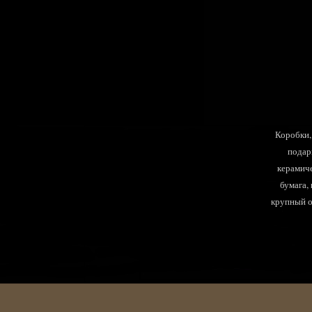
Коробки, 
подар
керамиче
бумага,
крупный оп