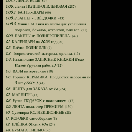
(89)
007.1 ЛЕНТА Новая
(287)
008. Лента ПОЛИПРОПИЛЕНОВАЯ
(66)
008.1. БАНТЫ-ШАРЫ
(43)
008.2 БАНТЫ - ЗВЁЗДОЧКИ.
008.3 Мини БАНТики из ленты для украшения
(21)
подарков, бокалов, открыток, пакетов.
(47)
009. ПАКЕТЫ из ПОЛИПРОПИЛЕНА:
(20)
01. КАЛЕНДАРИ на 2026 год
(7)
02. Плёнка ПОЛИСИЛК
(13)
03. Флористический материал, органза.
04. Итальянские ЗАПИСНЫЕ КНИЖКИ Bruno
(12)
Visconti (ручная работа)
(10)
05. ВАЗЫ интерьерные
06. Горшки КЕРАМИКА. Продаются наборами по
(41)
3 шт (500р)
(254)
06. ЛЕНТА для ЗАКАЗА от 1м
(43)
07. МАГНИТЫ
(17)
08. Ручка-ПОДАРОК с пожеланием.
(150)
09. ЛЕНТА полиэстер ПРЕМИУМ
(28)
10. Сувениры КОЛЛЕКЦИОННЫЕ
(8)
11. КОРОБКИ самосборные
(24)
12. ПЛЁНКА 60см х 10м
(56)
14. БУМАГА ТИШЬЮ