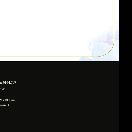
: 0164.707
ена:
121х183 мм
зать:
1