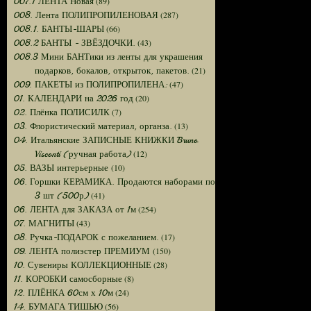
(89)
007.1 ЛЕНТА Новая
(287)
008. Лента ПОЛИПРОПИЛЕНОВАЯ
(66)
008.1. БАНТЫ-ШАРЫ
(43)
008.2 БАНТЫ - ЗВЁЗДОЧКИ.
008.3 Мини БАНТики из ленты для украшения
(21)
подарков, бокалов, открыток, пакетов.
(47)
009. ПАКЕТЫ из ПОЛИПРОПИЛЕНА:
(20)
01. КАЛЕНДАРИ на 2026 год
(7)
02. Плёнка ПОЛИСИЛК
(13)
03. Флористический материал, органза.
04. Итальянские ЗАПИСНЫЕ КНИЖКИ Bruno
(12)
Visconti (ручная работа)
(10)
05. ВАЗЫ интерьерные
06. Горшки КЕРАМИКА. Продаются наборами по
(41)
3 шт (500р)
(254)
06. ЛЕНТА для ЗАКАЗА от 1м
(43)
07. МАГНИТЫ
(17)
08. Ручка-ПОДАРОК с пожеланием.
(150)
09. ЛЕНТА полиэстер ПРЕМИУМ
(28)
10. Сувениры КОЛЛЕКЦИОННЫЕ
(8)
11. КОРОБКИ самосборные
(24)
12. ПЛЁНКА 60см х 10м
(56)
14. БУМАГА ТИШЬЮ