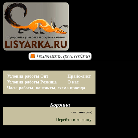
Условия работы Опт
Прайс-лист
Условия работы Розница
О нас
Часы работы, контакты, схема проезда
Корзина
(нет товаров)
Перейти в корзину