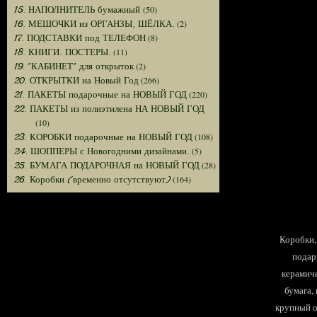
(50)
15. НАПОЛНИТЕЛЬ бумажный
(2)
16. МЕШОЧКИ из ОРГАНЗЫ, ШЁЛКА.
(8)
17. ПОДСТАВКИ под ТЕЛЕФОН
(11)
18. КНИГИ. ПОСТЕРЫ.
(2)
19. "КАБИНЕТ" для открыток
(266)
20. ОТКРЫТКИ на Новый Год
(220)
21. ПАКЕТЫ подарочные на НОВЫЙ ГОД
22. ПАКЕТЫ из полиэтилена НА НОВЫЙ ГОД
(10)
(108)
23. КОРОБКИ подарочные на НОВЫЙ ГОД
(5)
24. ШОППЕРЫ с Новогодними дизайнами.
(28)
25. БУМАГА ПОДАРОЧНАЯ на НОВЫЙ ГОД
(164)
26. Коробки (временно отсутствуют)
Коробки, 
подар
керамиче
бумага,
крупный оп