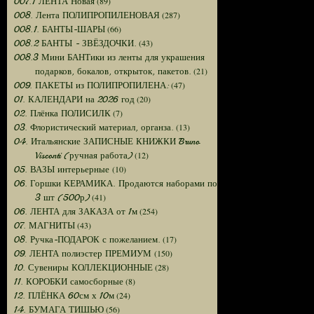
(89)
007.1 ЛЕНТА Новая
(287)
008. Лента ПОЛИПРОПИЛЕНОВАЯ
(66)
008.1. БАНТЫ-ШАРЫ
(43)
008.2 БАНТЫ - ЗВЁЗДОЧКИ.
008.3 Мини БАНТики из ленты для украшения
(21)
подарков, бокалов, открыток, пакетов.
(47)
009. ПАКЕТЫ из ПОЛИПРОПИЛЕНА:
(20)
01. КАЛЕНДАРИ на 2026 год
(7)
02. Плёнка ПОЛИСИЛК
(13)
03. Флористический материал, органза.
04. Итальянские ЗАПИСНЫЕ КНИЖКИ Bruno
(12)
Visconti (ручная работа)
(10)
05. ВАЗЫ интерьерные
06. Горшки КЕРАМИКА. Продаются наборами по
(41)
3 шт (500р)
(254)
06. ЛЕНТА для ЗАКАЗА от 1м
(43)
07. МАГНИТЫ
(17)
08. Ручка-ПОДАРОК с пожеланием.
(150)
09. ЛЕНТА полиэстер ПРЕМИУМ
(28)
10. Сувениры КОЛЛЕКЦИОННЫЕ
(8)
11. КОРОБКИ самосборные
(24)
12. ПЛЁНКА 60см х 10м
(56)
14. БУМАГА ТИШЬЮ