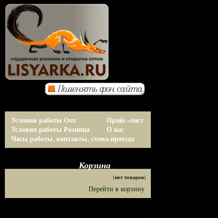
Условия работы Опт
Прайс-лист
Условия работы Розница
О нас
Часы работы, контакты, схема проезда
Корзина
(нет товаров)
Перейти в корзину