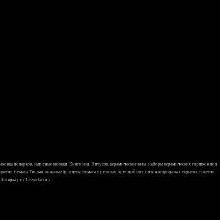
 упаковка подарков, записные книжки, Книги изд. Нитусов, керамические вазы, наборы керамических горшков под
 цветов, бумага Тишью, кожаные браслеты, бумага в рулонах, крупный опт, оптовая продажа открыток, пакетов -
исярка.ру ( Lisyarka.ru )