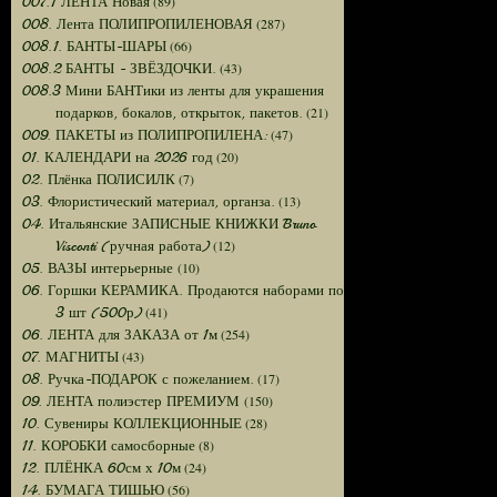
(89)
007.1 ЛЕНТА Новая
(287)
008. Лента ПОЛИПРОПИЛЕНОВАЯ
(66)
008.1. БАНТЫ-ШАРЫ
(43)
008.2 БАНТЫ - ЗВЁЗДОЧКИ.
008.3 Мини БАНТики из ленты для украшения
(21)
подарков, бокалов, открыток, пакетов.
(47)
009. ПАКЕТЫ из ПОЛИПРОПИЛЕНА:
(20)
01. КАЛЕНДАРИ на 2026 год
(7)
02. Плёнка ПОЛИСИЛК
(13)
03. Флористический материал, органза.
04. Итальянские ЗАПИСНЫЕ КНИЖКИ Bruno
(12)
Visconti (ручная работа)
(10)
05. ВАЗЫ интерьерные
06. Горшки КЕРАМИКА. Продаются наборами по
(41)
3 шт (500р)
(254)
06. ЛЕНТА для ЗАКАЗА от 1м
(43)
07. МАГНИТЫ
(17)
08. Ручка-ПОДАРОК с пожеланием.
(150)
09. ЛЕНТА полиэстер ПРЕМИУМ
(28)
10. Сувениры КОЛЛЕКЦИОННЫЕ
(8)
11. КОРОБКИ самосборные
(24)
12. ПЛЁНКА 60см х 10м
(56)
14. БУМАГА ТИШЬЮ