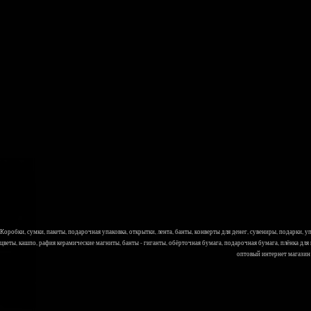
Коробки, сумки, пакеты, подарочная упаковка, открытки, лента, банты, конверты для денег, сувениры, подарки,
цветы, кашпо, рафия керамические магниты, банты - гиганты, обёрточная бумага, подарочная бумага, плёнка для
оптовый интернет магазин Л