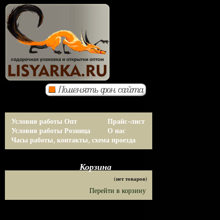
Условия работы Опт
Прайс-лист
Условия работы Розница
О нас
Часы работы, контакты, схема проезда
Корзина
(нет товаров)
Перейти в корзину