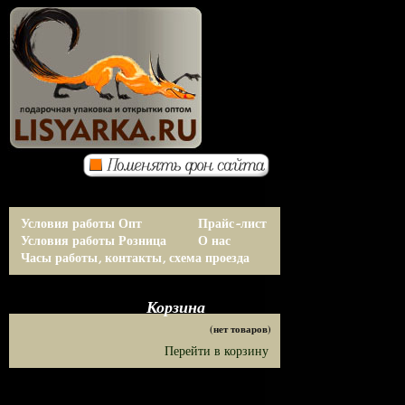
Условия работы Опт
Прайс-лист
Условия работы Розница
О нас
Часы работы, контакты, схема проезда
Корзина
(нет товаров)
Перейти в корзину