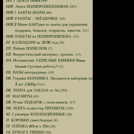
(89)
007.1 ЛЕНТА Новая
(287)
008. Лента ПОЛИПРОПИЛЕНОВАЯ
(66)
008.1. БАНТЫ-ШАРЫ
(43)
008.2 БАНТЫ - ЗВЁЗДОЧКИ.
008.3 Мини БАНТики из ленты для украшения
(21)
подарков, бокалов, открыток, пакетов.
(47)
009. ПАКЕТЫ из ПОЛИПРОПИЛЕНА:
(20)
01. КАЛЕНДАРИ на 2026 год
(7)
02. Плёнка ПОЛИСИЛК
(13)
03. Флористический материал, органза.
04. Итальянские ЗАПИСНЫЕ КНИЖКИ Bruno
(12)
Visconti (ручная работа)
(10)
05. ВАЗЫ интерьерные
06. Горшки КЕРАМИКА. Продаются наборами по
(41)
3 шт (500р)
(254)
06. ЛЕНТА для ЗАКАЗА от 1м
(43)
07. МАГНИТЫ
(17)
08. Ручка-ПОДАРОК с пожеланием.
(150)
09. ЛЕНТА полиэстер ПРЕМИУМ
(28)
10. Сувениры КОЛЛЕКЦИОННЫЕ
(8)
11. КОРОБКИ самосборные
(24)
12. ПЛЁНКА 60см х 10м
(56)
14. БУМАГА ТИШЬЮ