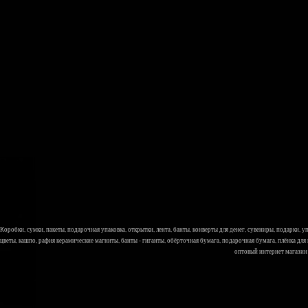
Коробки, сумки, пакеты, подарочная упаковка, открытки, лента, банты, конверты для денег, сувениры, подарки,
цветы, кашпо, рафия керамические магниты, банты - гиганты, обёрточная бумага, подарочная бумага, плёнка для
оптовый интернет магазин Л