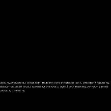
 упаковка подарков, записные книжки, Книги изд. Нитусов, керамические вазы, наборы керамических горшков под
 цветов, бумага Тишью, кожаные браслеты, бумага в рулонах, крупный опт, оптовая продажа открыток, пакетов -
исярка.ру ( Lisyarka.ru )