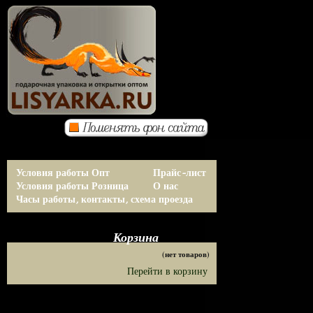
Условия работы Опт
Прайс-лист
Условия работы Розница
О нас
Часы работы, контакты, схема проезда
Корзина
(нет товаров)
Перейти в корзину