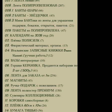
(89)
007.1 ЛЕНТА Новая
(287)
008. Лента ПОЛИПРОПИЛЕНОВАЯ
(66)
008.1. БАНТЫ-ШАРЫ
(43)
008.2 БАНТЫ - ЗВЁЗДОЧКИ.
008.3 Мини БАНТики из ленты для украшения
(21)
подарков, бокалов, открыток, пакетов.
(47)
009. ПАКЕТЫ из ПОЛИПРОПИЛЕНА:
(20)
01. КАЛЕНДАРИ на 2026 год
(7)
02. Плёнка ПОЛИСИЛК
(13)
03. Флористический материал, органза.
04. Итальянские ЗАПИСНЫЕ КНИЖКИ Bruno
(12)
Visconti (ручная работа)
(10)
05. ВАЗЫ интерьерные
06. Горшки КЕРАМИКА. Продаются наборами по
(41)
3 шт (500р)
(254)
06. ЛЕНТА для ЗАКАЗА от 1м
(43)
07. МАГНИТЫ
(17)
08. Ручка-ПОДАРОК с пожеланием.
(150)
09. ЛЕНТА полиэстер ПРЕМИУМ
(28)
10. Сувениры КОЛЛЕКЦИОННЫЕ
(8)
11. КОРОБКИ самосборные
(24)
12. ПЛЁНКА 60см х 10м
(56)
14. БУМАГА ТИШЬЮ