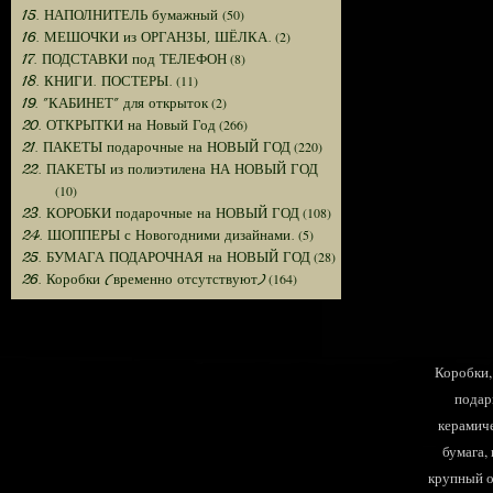
(50)
15. НАПОЛНИТЕЛЬ бумажный
(2)
16. МЕШОЧКИ из ОРГАНЗЫ, ШЁЛКА.
(8)
17. ПОДСТАВКИ под ТЕЛЕФОН
(11)
18. КНИГИ. ПОСТЕРЫ.
(2)
19. "КАБИНЕТ" для открыток
(266)
20. ОТКРЫТКИ на Новый Год
(220)
21. ПАКЕТЫ подарочные на НОВЫЙ ГОД
22. ПАКЕТЫ из полиэтилена НА НОВЫЙ ГОД
(10)
(108)
23. КОРОБКИ подарочные на НОВЫЙ ГОД
(5)
24. ШОППЕРЫ с Новогодними дизайнами.
(28)
25. БУМАГА ПОДАРОЧНАЯ на НОВЫЙ ГОД
(164)
26. Коробки (временно отсутствуют)
Коробки, 
подар
керамиче
бумага,
крупный оп