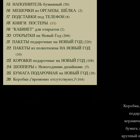
(50)
15. НАПОЛНИТЕЛЬ бумажный
(2)
16. МЕШОЧКИ из ОРГАНЗЫ, ШЁЛКА.
(8)
17. ПОДСТАВКИ под ТЕЛЕФОН
(11)
18. КНИГИ. ПОСТЕРЫ.
(2)
19. "КАБИНЕТ" для открыток
(266)
20. ОТКРЫТКИ на Новый Год
(220)
21. ПАКЕТЫ подарочные на НОВЫЙ ГОД
22. ПАКЕТЫ из полиэтилена НА НОВЫЙ ГОД
(10)
(108)
23. КОРОБКИ подарочные на НОВЫЙ ГОД
(5)
24. ШОППЕРЫ с Новогодними дизайнами.
(28)
25. БУМАГА ПОДАРОЧНАЯ на НОВЫЙ ГОД
(164)
26. Коробки (временно отсутствуют)
Коробки, 
подар
керамиче
бумага,
крупный оп