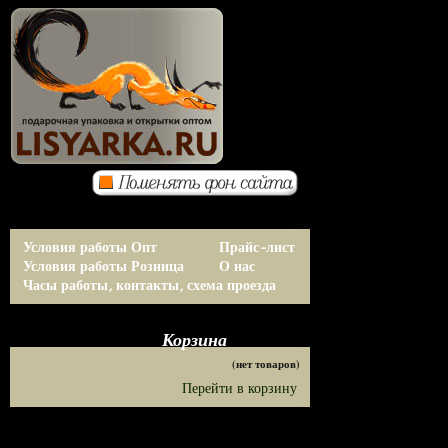
Условия работы Опт
Прайс-лист
Условия работы Розница
О нас
Часы работы, контакты, схема проезда
Корзина
(нет товаров)
Перейти в корзину