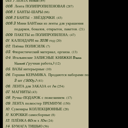
(89)
007.1 ЛЕНТА Новая
(287)
008. Лента ПОЛИПРОПИЛЕНОВАЯ
(66)
008.1. БАНТЫ-ШАРЫ
(43)
008.2 БАНТЫ - ЗВЁЗДОЧКИ.
008.3 Мини БАНТики из ленты для украшения
(21)
подарков, бокалов, открыток, пакетов.
(47)
009. ПАКЕТЫ из ПОЛИПРОПИЛЕНА:
(20)
01. КАЛЕНДАРИ на 2026 год
(7)
02. Плёнка ПОЛИСИЛК
(13)
03. Флористический материал, органза.
04. Итальянские ЗАПИСНЫЕ КНИЖКИ Bruno
(12)
Visconti (ручная работа)
(10)
05. ВАЗЫ интерьерные
06. Горшки КЕРАМИКА. Продаются наборами по
(41)
3 шт (500р)
(254)
06. ЛЕНТА для ЗАКАЗА от 1м
(43)
07. МАГНИТЫ
(17)
08. Ручка-ПОДАРОК с пожеланием.
(150)
09. ЛЕНТА полиэстер ПРЕМИУМ
(28)
10. Сувениры КОЛЛЕКЦИОННЫЕ
(8)
11. КОРОБКИ самосборные
(24)
12. ПЛЁНКА 60см х 10м
(56)
14. БУМАГА ТИШЬЮ