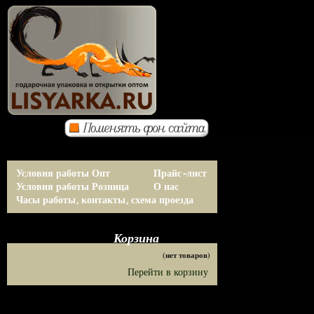
Условия работы Опт
Прайс-лист
Условия работы Розница
О нас
Часы работы, контакты, схема проезда
Корзина
(нет товаров)
Перейти в корзину