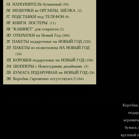
(50)
15. НАПОЛНИТЕЛЬ бумажный
(2)
16. МЕШОЧКИ из ОРГАНЗЫ, ШЁЛКА.
(8)
17. ПОДСТАВКИ под ТЕЛЕФОН
(11)
18. КНИГИ. ПОСТЕРЫ.
(2)
19. "КАБИНЕТ" для открыток
(266)
20. ОТКРЫТКИ на Новый Год
(220)
21. ПАКЕТЫ подарочные на НОВЫЙ ГОД
22. ПАКЕТЫ из полиэтилена НА НОВЫЙ ГОД
(10)
(108)
23. КОРОБКИ подарочные на НОВЫЙ ГОД
(5)
24. ШОППЕРЫ с Новогодними дизайнами.
(28)
25. БУМАГА ПОДАРОЧНАЯ на НОВЫЙ ГОД
(164)
26. Коробки (временно отсутствуют)
Коробки, 
подар
керамиче
бумага,
крупный оп