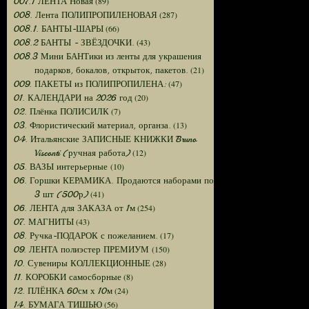
(89)
007.1 ЛЕНТА Новая
(287)
008. Лента ПОЛИПРОПИЛЕНОВАЯ
(66)
008.1. БАНТЫ-ШАРЫ
(43)
008.2 БАНТЫ - ЗВЁЗДОЧКИ.
008.3 Мини БАНТики из ленты для украшения
(21)
подарков, бокалов, открыток, пакетов.
(47)
009. ПАКЕТЫ из ПОЛИПРОПИЛЕНА:
(20)
01. КАЛЕНДАРИ на 2026 год
(7)
02. Плёнка ПОЛИСИЛК
(13)
03. Флористический материал, органза.
04. Итальянские ЗАПИСНЫЕ КНИЖКИ Bruno
(12)
Visconti (ручная работа)
(10)
05. ВАЗЫ интерьерные
06. Горшки КЕРАМИКА. Продаются наборами по
(41)
3 шт (500р)
(254)
06. ЛЕНТА для ЗАКАЗА от 1м
(43)
07. МАГНИТЫ
(17)
08. Ручка-ПОДАРОК с пожеланием.
(150)
09. ЛЕНТА полиэстер ПРЕМИУМ
(28)
10. Сувениры КОЛЛЕКЦИОННЫЕ
(8)
11. КОРОБКИ самосборные
(24)
12. ПЛЁНКА 60см х 10м
(56)
14. БУМАГА ТИШЬЮ