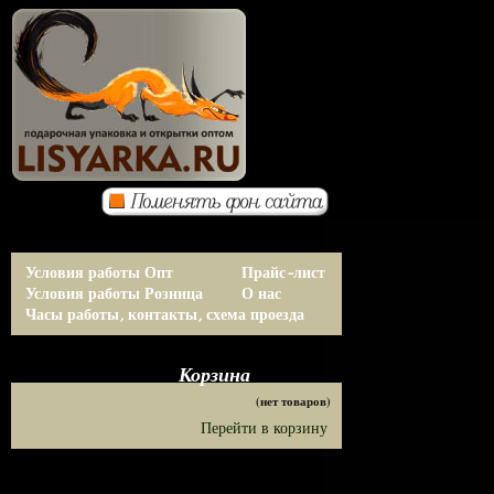
Условия работы Опт
Прайс-лист
Условия работы Розница
О нас
Часы работы, контакты, схема проезда
Корзина
(нет товаров)
Перейти в корзину