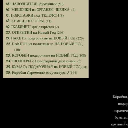
(50)
15. НАПОЛНИТЕЛЬ бумажный
(2)
16. МЕШОЧКИ из ОРГАНЗЫ, ШЁЛКА.
(8)
17. ПОДСТАВКИ под ТЕЛЕФОН
(11)
18. КНИГИ. ПОСТЕРЫ.
(2)
19. "КАБИНЕТ" для открыток
(266)
20. ОТКРЫТКИ на Новый Год
(220)
21. ПАКЕТЫ подарочные на НОВЫЙ ГОД
22. ПАКЕТЫ из полиэтилена НА НОВЫЙ ГОД
(10)
(108)
23. КОРОБКИ подарочные на НОВЫЙ ГОД
(5)
24. ШОППЕРЫ с Новогодними дизайнами.
(28)
25. БУМАГА ПОДАРОЧНАЯ на НОВЫЙ ГОД
(164)
26. Коробки (временно отсутствуют)
Коробки, 
подар
керамиче
бумага,
крупный оп