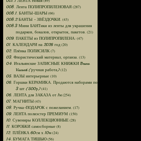
(89)
007.1 ЛЕНТА Новая
(287)
008. Лента ПОЛИПРОПИЛЕНОВАЯ
(66)
008.1. БАНТЫ-ШАРЫ
(43)
008.2 БАНТЫ - ЗВЁЗДОЧКИ.
008.3 Мини БАНТики из ленты для украшения
(21)
подарков, бокалов, открыток, пакетов.
(47)
009. ПАКЕТЫ из ПОЛИПРОПИЛЕНА:
(20)
01. КАЛЕНДАРИ на 2026 год
(7)
02. Плёнка ПОЛИСИЛК
(13)
03. Флористический материал, органза.
04. Итальянские ЗАПИСНЫЕ КНИЖКИ Bruno
(12)
Visconti (ручная работа)
(10)
05. ВАЗЫ интерьерные
06. Горшки КЕРАМИКА. Продаются наборами по
(41)
3 шт (500р)
(254)
06. ЛЕНТА для ЗАКАЗА от 1м
(43)
07. МАГНИТЫ
(17)
08. Ручка-ПОДАРОК с пожеланием.
(150)
09. ЛЕНТА полиэстер ПРЕМИУМ
(28)
10. Сувениры КОЛЛЕКЦИОННЫЕ
(8)
11. КОРОБКИ самосборные
(24)
12. ПЛЁНКА 60см х 10м
(56)
14. БУМАГА ТИШЬЮ