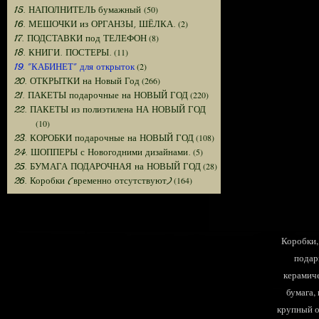
(50)
15. НАПОЛНИТЕЛЬ бумажный
(2)
16. МЕШОЧКИ из ОРГАНЗЫ, ШЁЛКА.
(8)
17. ПОДСТАВКИ под ТЕЛЕФОН
(11)
18. КНИГИ. ПОСТЕРЫ.
(2)
19. "КАБИНЕТ" для открыток
(266)
20. ОТКРЫТКИ на Новый Год
(220)
21. ПАКЕТЫ подарочные на НОВЫЙ ГОД
22. ПАКЕТЫ из полиэтилена НА НОВЫЙ ГОД
(10)
(108)
23. КОРОБКИ подарочные на НОВЫЙ ГОД
(5)
24. ШОППЕРЫ с Новогодними дизайнами.
(28)
25. БУМАГА ПОДАРОЧНАЯ на НОВЫЙ ГОД
(164)
26. Коробки (временно отсутствуют)
Коробки, 
подар
керамиче
бумага,
крупный оп