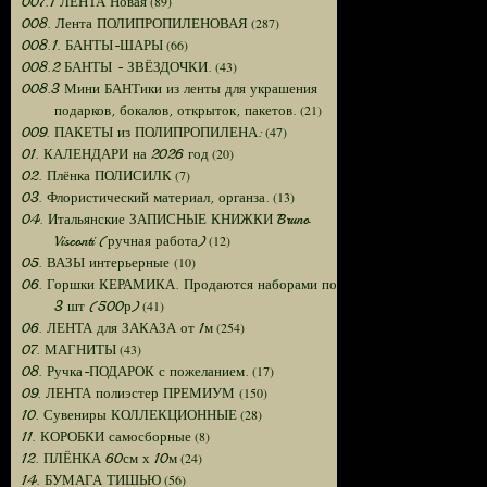
(89)
007.1 ЛЕНТА Новая
(287)
008. Лента ПОЛИПРОПИЛЕНОВАЯ
(66)
008.1. БАНТЫ-ШАРЫ
(43)
008.2 БАНТЫ - ЗВЁЗДОЧКИ.
008.3 Мини БАНТики из ленты для украшения
(21)
подарков, бокалов, открыток, пакетов.
(47)
009. ПАКЕТЫ из ПОЛИПРОПИЛЕНА:
(20)
01. КАЛЕНДАРИ на 2026 год
(7)
02. Плёнка ПОЛИСИЛК
(13)
03. Флористический материал, органза.
04. Итальянские ЗАПИСНЫЕ КНИЖКИ Bruno
(12)
Visconti (ручная работа)
(10)
05. ВАЗЫ интерьерные
06. Горшки КЕРАМИКА. Продаются наборами по
(41)
3 шт (500р)
(254)
06. ЛЕНТА для ЗАКАЗА от 1м
(43)
07. МАГНИТЫ
(17)
08. Ручка-ПОДАРОК с пожеланием.
(150)
09. ЛЕНТА полиэстер ПРЕМИУМ
(28)
10. Сувениры КОЛЛЕКЦИОННЫЕ
(8)
11. КОРОБКИ самосборные
(24)
12. ПЛЁНКА 60см х 10м
(56)
14. БУМАГА ТИШЬЮ