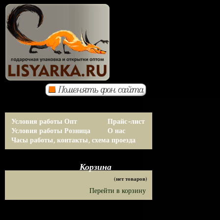
Условия работы Опт
Прайс-лист
Условия работы Розница
О нас
Часы работы, контакты, схема проезда
Корзина
(нет товаров)
Перейти в корзину