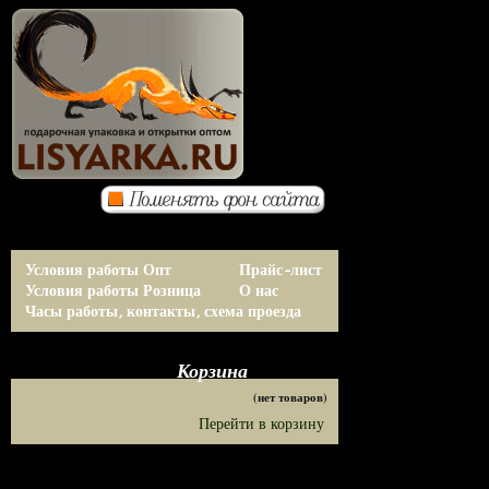
Условия работы Опт
Прайс-лист
Условия работы Розница
О нас
Часы работы, контакты, схема проезда
Корзина
(нет товаров)
Перейти в корзину