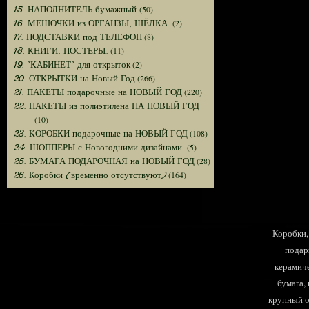
(50)
15. НАПОЛНИТЕЛЬ бумажный
(2)
16. МЕШОЧКИ из ОРГАНЗЫ, ШЁЛКА.
(8)
17. ПОДСТАВКИ под ТЕЛЕФОН
(11)
18. КНИГИ. ПОСТЕРЫ.
(2)
19. "КАБИНЕТ" для открыток
(266)
20. ОТКРЫТКИ на Новый Год
(220)
21. ПАКЕТЫ подарочные на НОВЫЙ ГОД
22. ПАКЕТЫ из полиэтилена НА НОВЫЙ ГОД
(10)
(108)
23. КОРОБКИ подарочные на НОВЫЙ ГОД
(5)
24. ШОППЕРЫ с Новогодними дизайнами.
(28)
25. БУМАГА ПОДАРОЧНАЯ на НОВЫЙ ГОД
(164)
26. Коробки (временно отсутствуют)
Коробки, 
подар
керамиче
бумага,
крупный оп