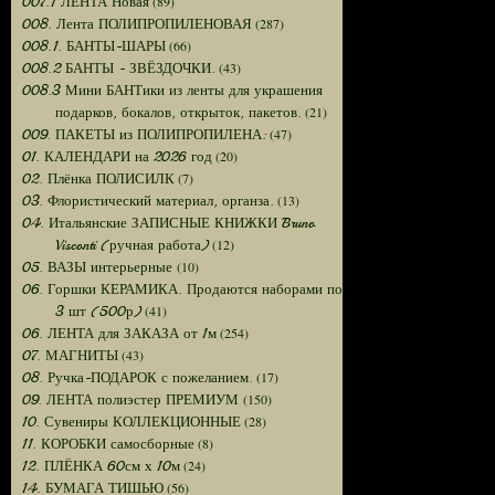
(89)
007.1 ЛЕНТА Новая
(287)
008. Лента ПОЛИПРОПИЛЕНОВАЯ
(66)
008.1. БАНТЫ-ШАРЫ
(43)
008.2 БАНТЫ - ЗВЁЗДОЧКИ.
008.3 Мини БАНТики из ленты для украшения
(21)
подарков, бокалов, открыток, пакетов.
(47)
009. ПАКЕТЫ из ПОЛИПРОПИЛЕНА:
(20)
01. КАЛЕНДАРИ на 2026 год
(7)
02. Плёнка ПОЛИСИЛК
(13)
03. Флористический материал, органза.
04. Итальянские ЗАПИСНЫЕ КНИЖКИ Bruno
(12)
Visconti (ручная работа)
(10)
05. ВАЗЫ интерьерные
06. Горшки КЕРАМИКА. Продаются наборами по
(41)
3 шт (500р)
(254)
06. ЛЕНТА для ЗАКАЗА от 1м
(43)
07. МАГНИТЫ
(17)
08. Ручка-ПОДАРОК с пожеланием.
(150)
09. ЛЕНТА полиэстер ПРЕМИУМ
(28)
10. Сувениры КОЛЛЕКЦИОННЫЕ
(8)
11. КОРОБКИ самосборные
(24)
12. ПЛЁНКА 60см х 10м
(56)
14. БУМАГА ТИШЬЮ