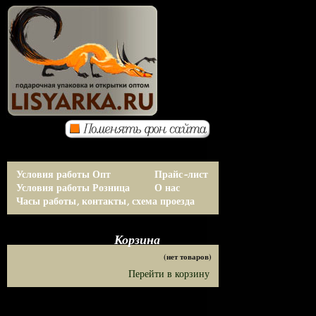
Условия работы Опт
Прайс-лист
Условия работы Розница
О нас
Часы работы, контакты, схема проезда
Корзина
(нет товаров)
Перейти в корзину