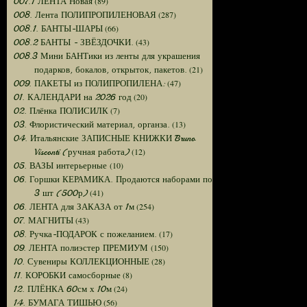
(89)
007.1 ЛЕНТА Новая
(287)
008. Лента ПОЛИПРОПИЛЕНОВАЯ
(66)
008.1. БАНТЫ-ШАРЫ
(43)
008.2 БАНТЫ - ЗВЁЗДОЧКИ.
008.3 Мини БАНТики из ленты для украшения
(21)
подарков, бокалов, открыток, пакетов.
(47)
009. ПАКЕТЫ из ПОЛИПРОПИЛЕНА:
(20)
01. КАЛЕНДАРИ на 2026 год
(7)
02. Плёнка ПОЛИСИЛК
(13)
03. Флористический материал, органза.
04. Итальянские ЗАПИСНЫЕ КНИЖКИ Bruno
(12)
Visconti (ручная работа)
(10)
05. ВАЗЫ интерьерные
06. Горшки КЕРАМИКА. Продаются наборами по
(41)
3 шт (500р)
(254)
06. ЛЕНТА для ЗАКАЗА от 1м
(43)
07. МАГНИТЫ
(17)
08. Ручка-ПОДАРОК с пожеланием.
(150)
09. ЛЕНТА полиэстер ПРЕМИУМ
(28)
10. Сувениры КОЛЛЕКЦИОННЫЕ
(8)
11. КОРОБКИ самосборные
(24)
12. ПЛЁНКА 60см х 10м
(56)
14. БУМАГА ТИШЬЮ