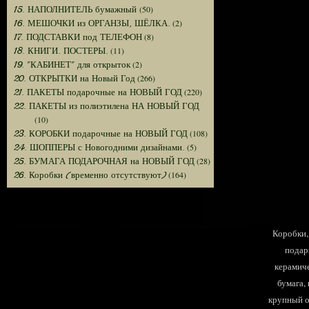
(50)
15. НАПОЛНИТЕЛЬ бумажный
(2)
16. МЕШОЧКИ из ОРГАНЗЫ, ШЁЛКА.
(8)
17. ПОДСТАВКИ под ТЕЛЕФОН
(11)
18. КНИГИ. ПОСТЕРЫ.
(2)
19. "КАБИНЕТ" для открыток
(266)
20. ОТКРЫТКИ на Новый Год
(220)
21. ПАКЕТЫ подарочные на НОВЫЙ ГОД
22. ПАКЕТЫ из полиэтилена НА НОВЫЙ ГОД
(10)
(108)
23. КОРОБКИ подарочные на НОВЫЙ ГОД
(5)
24. ШОППЕРЫ с Новогодними дизайнами.
(28)
25. БУМАГА ПОДАРОЧНАЯ на НОВЫЙ ГОД
(164)
26. Коробки (временно отсутствуют)
Коробки, 
подар
керамиче
бумага,
крупный оп