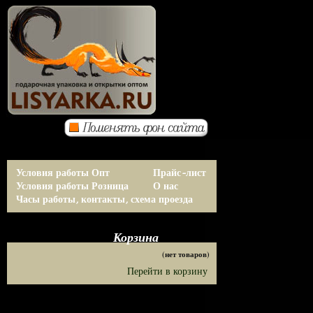
Условия работы Опт
Прайс-лист
Условия работы Розница
О нас
Часы работы, контакты, схема проезда
Корзина
(нет товаров)
Перейти в корзину