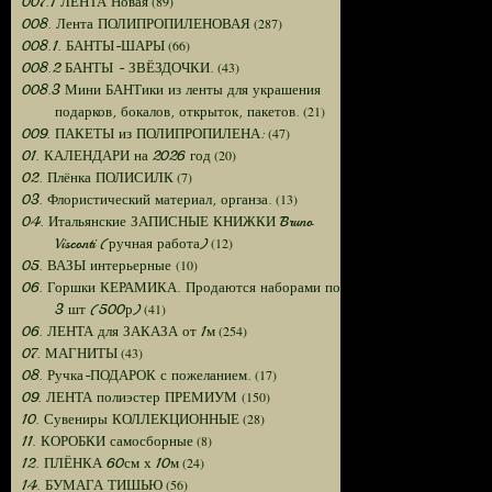
(89)
007.1 ЛЕНТА Новая
(287)
008. Лента ПОЛИПРОПИЛЕНОВАЯ
(66)
008.1. БАНТЫ-ШАРЫ
(43)
008.2 БАНТЫ - ЗВЁЗДОЧКИ.
008.3 Мини БАНТики из ленты для украшения
(21)
подарков, бокалов, открыток, пакетов.
(47)
009. ПАКЕТЫ из ПОЛИПРОПИЛЕНА:
(20)
01. КАЛЕНДАРИ на 2026 год
(7)
02. Плёнка ПОЛИСИЛК
(13)
03. Флористический материал, органза.
04. Итальянские ЗАПИСНЫЕ КНИЖКИ Bruno
(12)
Visconti (ручная работа)
(10)
05. ВАЗЫ интерьерные
06. Горшки КЕРАМИКА. Продаются наборами по
(41)
3 шт (500р)
(254)
06. ЛЕНТА для ЗАКАЗА от 1м
(43)
07. МАГНИТЫ
(17)
08. Ручка-ПОДАРОК с пожеланием.
(150)
09. ЛЕНТА полиэстер ПРЕМИУМ
(28)
10. Сувениры КОЛЛЕКЦИОННЫЕ
(8)
11. КОРОБКИ самосборные
(24)
12. ПЛЁНКА 60см х 10м
(56)
14. БУМАГА ТИШЬЮ