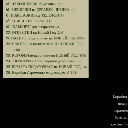
(50)
15. НАПОЛНИТЕЛЬ бумажный
(2)
16. МЕШОЧКИ из ОРГАНЗЫ, ШЁЛКА.
(8)
17. ПОДСТАВКИ под ТЕЛЕФОН
(11)
18. КНИГИ. ПОСТЕРЫ.
(2)
19. "КАБИНЕТ" для открыток
(266)
20. ОТКРЫТКИ на Новый Год
(220)
21. ПАКЕТЫ подарочные на НОВЫЙ ГОД
22. ПАКЕТЫ из полиэтилена НА НОВЫЙ ГОД
(10)
(108)
23. КОРОБКИ подарочные на НОВЫЙ ГОД
(5)
24. ШОППЕРЫ с Новогодними дизайнами.
(28)
25. БУМАГА ПОДАРОЧНАЯ на НОВЫЙ ГОД
(164)
26. Коробки (временно отсутствуют)
Коробки, 
подар
керамиче
бумага,
крупный оп