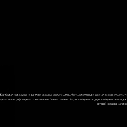
Коробки, сумки, пакеты, подарочная упаковка, открытки, лента, банты, конверты для денег, сувениры, подарки,
цветы, кашпо, рафия керамические магниты, банты - гиганты, обёрточная бумага, подарочная бумага, плёнка для
оптовый интернет магазин Л