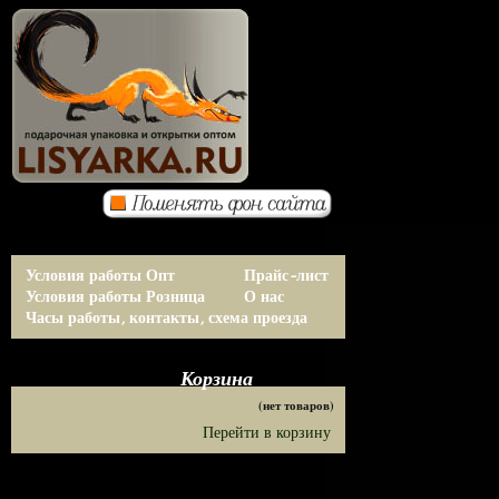
Условия работы Опт
Прайс-лист
Условия работы Розница
О нас
Часы работы, контакты, схема проезда
Корзина
(нет товаров)
Перейти в корзину