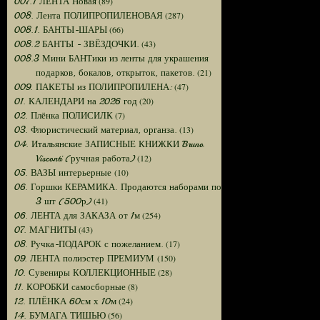
(89)
007.1 ЛЕНТА Новая
(287)
008. Лента ПОЛИПРОПИЛЕНОВАЯ
(66)
008.1. БАНТЫ-ШАРЫ
(43)
008.2 БАНТЫ - ЗВЁЗДОЧКИ.
008.3 Мини БАНТики из ленты для украшения
(21)
подарков, бокалов, открыток, пакетов.
(47)
009. ПАКЕТЫ из ПОЛИПРОПИЛЕНА:
(20)
01. КАЛЕНДАРИ на 2026 год
(7)
02. Плёнка ПОЛИСИЛК
(13)
03. Флористический материал, органза.
04. Итальянские ЗАПИСНЫЕ КНИЖКИ Bruno
(12)
Visconti (ручная работа)
(10)
05. ВАЗЫ интерьерные
06. Горшки КЕРАМИКА. Продаются наборами по
(41)
3 шт (500р)
(254)
06. ЛЕНТА для ЗАКАЗА от 1м
(43)
07. МАГНИТЫ
(17)
08. Ручка-ПОДАРОК с пожеланием.
(150)
09. ЛЕНТА полиэстер ПРЕМИУМ
(28)
10. Сувениры КОЛЛЕКЦИОННЫЕ
(8)
11. КОРОБКИ самосборные
(24)
12. ПЛЁНКА 60см х 10м
(56)
14. БУМАГА ТИШЬЮ