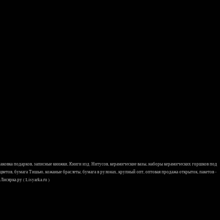
 упаковка подарков, записные книжки, Книги изд. Нитусов, керамические вазы, наборы керамических горшков под
 цветов, бумага Тишью, кожаные браслеты, бумага в рулонах, крупный опт, оптовая продажа открыток, пакетов -
исярка.ру ( Lisyarka.ru )