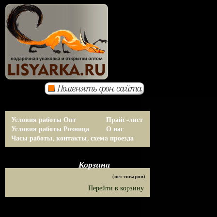
Условия работы Опт
Прайс-лист
Условия работы Розница
О нас
Часы работы, контакты, схема проезда
Корзина
(нет товаров)
Перейти в корзину