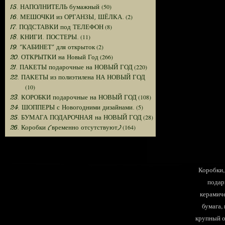
(50)
15. НАПОЛНИТЕЛЬ бумажный
(2)
16. МЕШОЧКИ из ОРГАНЗЫ, ШЁЛКА.
(8)
17. ПОДСТАВКИ под ТЕЛЕФОН
(11)
18. КНИГИ. ПОСТЕРЫ.
(2)
19. "КАБИНЕТ" для открыток
(266)
20. ОТКРЫТКИ на Новый Год
(220)
21. ПАКЕТЫ подарочные на НОВЫЙ ГОД
22. ПАКЕТЫ из полиэтилена НА НОВЫЙ ГОД
(10)
(108)
23. КОРОБКИ подарочные на НОВЫЙ ГОД
(5)
24. ШОППЕРЫ с Новогодними дизайнами.
(28)
25. БУМАГА ПОДАРОЧНАЯ на НОВЫЙ ГОД
(164)
26. Коробки (временно отсутствуют)
Коробки, 
подар
керамиче
бумага,
крупный оп