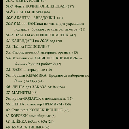
(89)
007.1 ЛЕНТА Новая
(287)
008. Лента ПОЛИПРОПИЛЕНОВАЯ
(66)
008.1. БАНТЫ-ШАРЫ
(43)
008.2 БАНТЫ - ЗВЁЗДОЧКИ.
008.3 Мини БАНТики из ленты для украшения
(21)
подарков, бокалов, открыток, пакетов.
(47)
009. ПАКЕТЫ из ПОЛИПРОПИЛЕНА:
(20)
01. КАЛЕНДАРИ на 2026 год
(7)
02. Плёнка ПОЛИСИЛК
(13)
03. Флористический материал, органза.
04. Итальянские ЗАПИСНЫЕ КНИЖКИ Bruno
(12)
Visconti (ручная работа)
(10)
05. ВАЗЫ интерьерные
06. Горшки КЕРАМИКА. Продаются наборами по
(41)
3 шт (500р)
(254)
06. ЛЕНТА для ЗАКАЗА от 1м
(43)
07. МАГНИТЫ
(17)
08. Ручка-ПОДАРОК с пожеланием.
(150)
09. ЛЕНТА полиэстер ПРЕМИУМ
(28)
10. Сувениры КОЛЛЕКЦИОННЫЕ
(8)
11. КОРОБКИ самосборные
(24)
12. ПЛЁНКА 60см х 10м
(56)
14. БУМАГА ТИШЬЮ