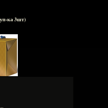
уп-ка 3шт)
0 мм