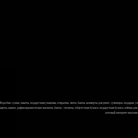
Коробки, сумки, пакеты, подарочная упаковка, открытки, лента, банты, конверты для денег, сувениры, подарки,
цветы, кашпо, рафия керамические магниты, банты - гиганты, обёрточная бумага, подарочная бумага, плёнка для
оптовый интернет магазин Л