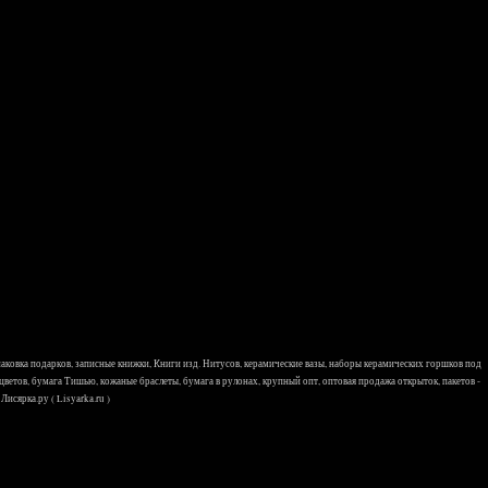
 упаковка подарков, записные книжки, Книги изд. Нитусов, керамические вазы, наборы керамических горшков под
 цветов, бумага Тишью, кожаные браслеты, бумага в рулонах, крупный опт, оптовая продажа открыток, пакетов -
исярка.ру ( Lisyarka.ru )