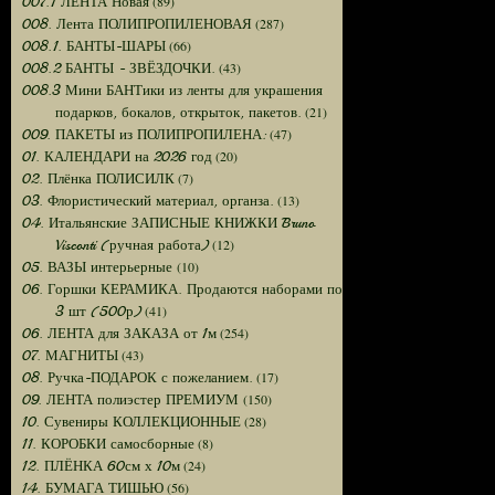
(89)
007.1 ЛЕНТА Новая
(287)
008. Лента ПОЛИПРОПИЛЕНОВАЯ
(66)
008.1. БАНТЫ-ШАРЫ
(43)
008.2 БАНТЫ - ЗВЁЗДОЧКИ.
008.3 Мини БАНТики из ленты для украшения
(21)
подарков, бокалов, открыток, пакетов.
(47)
009. ПАКЕТЫ из ПОЛИПРОПИЛЕНА:
(20)
01. КАЛЕНДАРИ на 2026 год
(7)
02. Плёнка ПОЛИСИЛК
(13)
03. Флористический материал, органза.
04. Итальянские ЗАПИСНЫЕ КНИЖКИ Bruno
(12)
Visconti (ручная работа)
(10)
05. ВАЗЫ интерьерные
06. Горшки КЕРАМИКА. Продаются наборами по
(41)
3 шт (500р)
(254)
06. ЛЕНТА для ЗАКАЗА от 1м
(43)
07. МАГНИТЫ
(17)
08. Ручка-ПОДАРОК с пожеланием.
(150)
09. ЛЕНТА полиэстер ПРЕМИУМ
(28)
10. Сувениры КОЛЛЕКЦИОННЫЕ
(8)
11. КОРОБКИ самосборные
(24)
12. ПЛЁНКА 60см х 10м
(56)
14. БУМАГА ТИШЬЮ