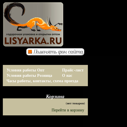
Условия работы Опт
Прайс-лист
Условия работы Розница
О нас
Часы работы, контакты, схема проезда
Корзина
(нет товаров)
Перейти в корзину