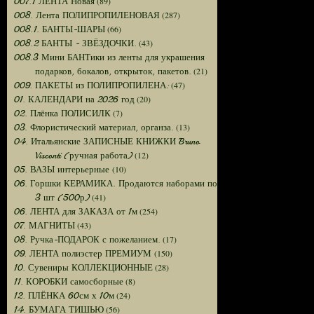
(89)
007.1 ЛЕНТА Новая
(287)
008. Лента ПОЛИПРОПИЛЕНОВАЯ
(66)
008.1. БАНТЫ-ШАРЫ
(43)
008.2 БАНТЫ - ЗВЁЗДОЧКИ.
008.3 Мини БАНТики из ленты для украшения
(21)
подарков, бокалов, открыток, пакетов.
(47)
009. ПАКЕТЫ из ПОЛИПРОПИЛЕНА:
(20)
01. КАЛЕНДАРИ на 2026 год
(7)
02. Плёнка ПОЛИСИЛК
(13)
03. Флористический материал, органза.
04. Итальянские ЗАПИСНЫЕ КНИЖКИ Bruno
(12)
Visconti (ручная работа)
(10)
05. ВАЗЫ интерьерные
06. Горшки КЕРАМИКА. Продаются наборами по
(41)
3 шт (500р)
(254)
06. ЛЕНТА для ЗАКАЗА от 1м
(43)
07. МАГНИТЫ
(17)
08. Ручка-ПОДАРОК с пожеланием.
(150)
09. ЛЕНТА полиэстер ПРЕМИУМ
(28)
10. Сувениры КОЛЛЕКЦИОННЫЕ
(8)
11. КОРОБКИ самосборные
(24)
12. ПЛЁНКА 60см х 10м
(56)
14. БУМАГА ТИШЬЮ