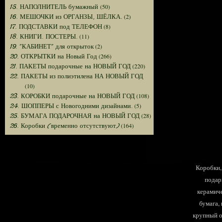
(50)
15. НАПОЛНИТЕЛЬ бумажный
(2)
16. МЕШОЧКИ из ОРГАНЗЫ, ШЁЛКА.
(8)
17. ПОДСТАВКИ под ТЕЛЕФОН
(11)
18. КНИГИ. ПОСТЕРЫ.
(2)
19. "КАБИНЕТ" для открыток
(266)
20. ОТКРЫТКИ на Новый Год
(220)
21. ПАКЕТЫ подарочные на НОВЫЙ ГОД
22. ПАКЕТЫ из полиэтилена НА НОВЫЙ ГОД
(10)
(108)
23. КОРОБКИ подарочные на НОВЫЙ ГОД
(5)
24. ШОППЕРЫ с Новогодними дизайнами.
(28)
25. БУМАГА ПОДАРОЧНАЯ на НОВЫЙ ГОД
(164)
26. Коробки (временно отсутствуют)
Коробки, 
подар
керамиче
бумага,
крупный оп