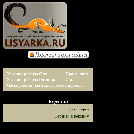
Условия работы Опт
Прайс-лист
Условия работы Розница
О нас
Часы работы, контакты, схема проезда
Корзина
(нет товаров)
Перейти в корзину