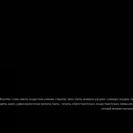
Коробки, сумки, пакеты, подарочная упаковка, открытки, лента, банты, конверты для денег, сувениры, подарки,
цветы, кашпо, рафия керамические магниты, банты - гиганты, обёрточная бумага, подарочная бумага, плёнка для
оптовый интернет магазин Л