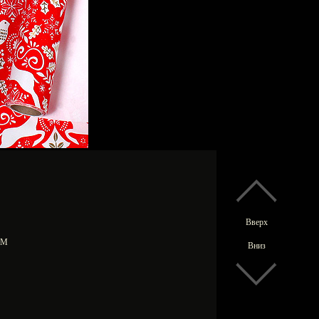
Вверх
0 М
Вниз