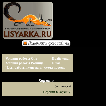
Условия работы Опт
Прайс-лист
Условия работы Розница
О нас
Часы работы, контакты, схема проезда
Корзина
(нет товаров)
Перейти в корзину