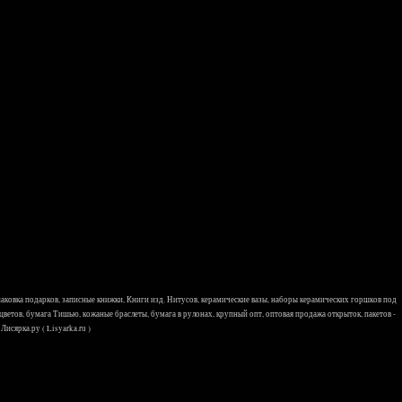
 упаковка подарков, записные книжки, Книги изд. Нитусов, керамические вазы, наборы керамических горшков под
 цветов, бумага Тишью, кожаные браслеты, бумага в рулонах, крупный опт, оптовая продажа открыток, пакетов -
исярка.ру ( Lisyarka.ru )