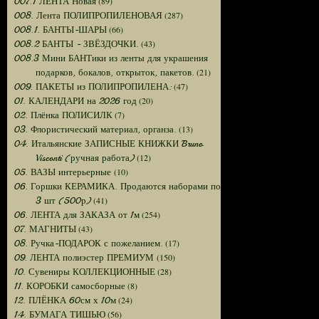
(89)
007.1 ЛЕНТА Новая
(287)
008. Лента ПОЛИПРОПИЛЕНОВАЯ
(66)
008.1. БАНТЫ-ШАРЫ
(43)
008.2 БАНТЫ - ЗВЁЗДОЧКИ.
008.3 Мини БАНТики из ленты для украшения
(21)
подарков, бокалов, открыток, пакетов.
(47)
009. ПАКЕТЫ из ПОЛИПРОПИЛЕНА:
(20)
01. КАЛЕНДАРИ на 2026 год
(7)
02. Плёнка ПОЛИСИЛК
(13)
03. Флористический материал, органза.
04. Итальянские ЗАПИСНЫЕ КНИЖКИ Bruno
(12)
Visconti (ручная работа)
(10)
05. ВАЗЫ интерьерные
06. Горшки КЕРАМИКА. Продаются наборами по
(41)
3 шт (500р)
(254)
06. ЛЕНТА для ЗАКАЗА от 1м
(43)
07. МАГНИТЫ
(17)
08. Ручка-ПОДАРОК с пожеланием.
(150)
09. ЛЕНТА полиэстер ПРЕМИУМ
(28)
10. Сувениры КОЛЛЕКЦИОННЫЕ
(8)
11. КОРОБКИ самосборные
(24)
12. ПЛЁНКА 60см х 10м
(56)
14. БУМАГА ТИШЬЮ