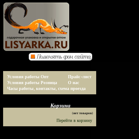
Условия работы Опт
Прайс-лист
Условия работы Розница
О нас
Часы работы, контакты, схема проезда
Корзина
(нет товаров)
Перейти в корзину