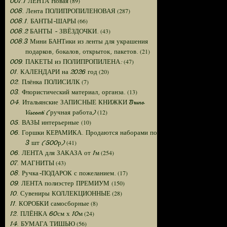
(89)
007.1 ЛЕНТА Новая
(287)
008. Лента ПОЛИПРОПИЛЕНОВАЯ
(66)
008.1. БАНТЫ-ШАРЫ
(43)
008.2 БАНТЫ - ЗВЁЗДОЧКИ.
008.3 Мини БАНТики из ленты для украшения
(21)
подарков, бокалов, открыток, пакетов.
(47)
009. ПАКЕТЫ из ПОЛИПРОПИЛЕНА:
(20)
01. КАЛЕНДАРИ на 2026 год
(7)
02. Плёнка ПОЛИСИЛК
(13)
03. Флористический материал, органза.
04. Итальянские ЗАПИСНЫЕ КНИЖКИ Bruno
(12)
Visconti (ручная работа)
(10)
05. ВАЗЫ интерьерные
06. Горшки КЕРАМИКА. Продаются наборами по
(41)
3 шт (500р)
(254)
06. ЛЕНТА для ЗАКАЗА от 1м
(43)
07. МАГНИТЫ
(17)
08. Ручка-ПОДАРОК с пожеланием.
(150)
09. ЛЕНТА полиэстер ПРЕМИУМ
(28)
10. Сувениры КОЛЛЕКЦИОННЫЕ
(8)
11. КОРОБКИ самосборные
(24)
12. ПЛЁНКА 60см х 10м
(56)
14. БУМАГА ТИШЬЮ