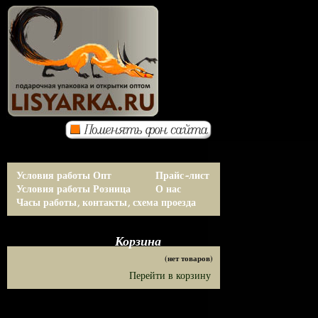
Условия работы Опт
Прайс-лист
Условия работы Розница
О нас
Часы работы, контакты, схема проезда
Корзина
(нет товаров)
Перейти в корзину