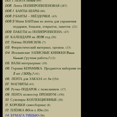
(89)
007.1 ЛЕНТА Новая
(287)
008. Лента ПОЛИПРОПИЛЕНОВАЯ
(66)
008.1. БАНТЫ-ШАРЫ
(43)
008.2 БАНТЫ - ЗВЁЗДОЧКИ.
008.3 Мини БАНТики из ленты для украшения
(21)
подарков, бокалов, открыток, пакетов.
(47)
009. ПАКЕТЫ из ПОЛИПРОПИЛЕНА:
(20)
01. КАЛЕНДАРИ на 2026 год
(7)
02. Плёнка ПОЛИСИЛК
(13)
03. Флористический материал, органза.
04. Итальянские ЗАПИСНЫЕ КНИЖКИ Bruno
(12)
Visconti (ручная работа)
(10)
05. ВАЗЫ интерьерные
06. Горшки КЕРАМИКА. Продаются наборами по
(41)
3 шт (500р)
(254)
06. ЛЕНТА для ЗАКАЗА от 1м
(43)
07. МАГНИТЫ
(17)
08. Ручка-ПОДАРОК с пожеланием.
(150)
09. ЛЕНТА полиэстер ПРЕМИУМ
(28)
10. Сувениры КОЛЛЕКЦИОННЫЕ
(8)
11. КОРОБКИ самосборные
(24)
12. ПЛЁНКА 60см х 10м
(56)
14. БУМАГА ТИШЬЮ