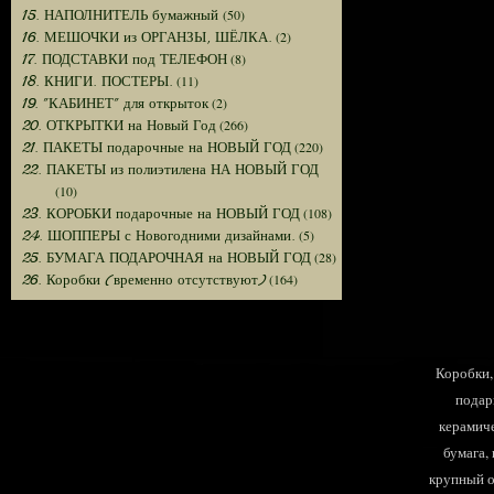
(50)
15. НАПОЛНИТЕЛЬ бумажный
(2)
16. МЕШОЧКИ из ОРГАНЗЫ, ШЁЛКА.
(8)
17. ПОДСТАВКИ под ТЕЛЕФОН
(11)
18. КНИГИ. ПОСТЕРЫ.
(2)
19. "КАБИНЕТ" для открыток
(266)
20. ОТКРЫТКИ на Новый Год
(220)
21. ПАКЕТЫ подарочные на НОВЫЙ ГОД
22. ПАКЕТЫ из полиэтилена НА НОВЫЙ ГОД
(10)
(108)
23. КОРОБКИ подарочные на НОВЫЙ ГОД
(5)
24. ШОППЕРЫ с Новогодними дизайнами.
(28)
25. БУМАГА ПОДАРОЧНАЯ на НОВЫЙ ГОД
(164)
26. Коробки (временно отсутствуют)
Коробки, 
подар
керамиче
бумага,
крупный оп