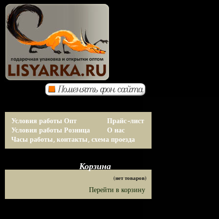
Условия работы Опт
Прайс-лист
Условия работы Розница
О нас
Часы работы, контакты, схема проезда
Корзина
(нет товаров)
Перейти в корзину