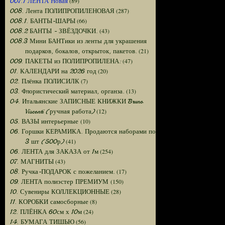
(89)
007.1 ЛЕНТА Новая
(287)
008. Лента ПОЛИПРОПИЛЕНОВАЯ
(66)
008.1. БАНТЫ-ШАРЫ
(43)
008.2 БАНТЫ - ЗВЁЗДОЧКИ.
008.3 Мини БАНТики из ленты для украшения
(21)
подарков, бокалов, открыток, пакетов.
(47)
009. ПАКЕТЫ из ПОЛИПРОПИЛЕНА:
(20)
01. КАЛЕНДАРИ на 2026 год
(7)
02. Плёнка ПОЛИСИЛК
(13)
03. Флористический материал, органза.
04. Итальянские ЗАПИСНЫЕ КНИЖКИ Bruno
(12)
Visconti (ручная работа)
(10)
05. ВАЗЫ интерьерные
06. Горшки КЕРАМИКА. Продаются наборами по
(41)
3 шт (500р)
(254)
06. ЛЕНТА для ЗАКАЗА от 1м
(43)
07. МАГНИТЫ
(17)
08. Ручка-ПОДАРОК с пожеланием.
(150)
09. ЛЕНТА полиэстер ПРЕМИУМ
(28)
10. Сувениры КОЛЛЕКЦИОННЫЕ
(8)
11. КОРОБКИ самосборные
(24)
12. ПЛЁНКА 60см х 10м
(56)
14. БУМАГА ТИШЬЮ