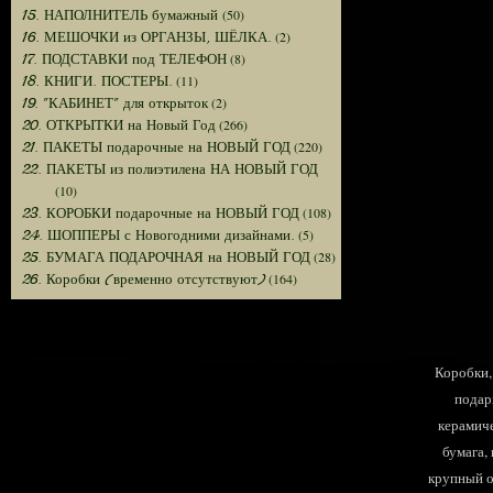
(50)
15. НАПОЛНИТЕЛЬ бумажный
(2)
16. МЕШОЧКИ из ОРГАНЗЫ, ШЁЛКА.
(8)
17. ПОДСТАВКИ под ТЕЛЕФОН
(11)
18. КНИГИ. ПОСТЕРЫ.
(2)
19. "КАБИНЕТ" для открыток
(266)
20. ОТКРЫТКИ на Новый Год
(220)
21. ПАКЕТЫ подарочные на НОВЫЙ ГОД
22. ПАКЕТЫ из полиэтилена НА НОВЫЙ ГОД
(10)
(108)
23. КОРОБКИ подарочные на НОВЫЙ ГОД
(5)
24. ШОППЕРЫ с Новогодними дизайнами.
(28)
25. БУМАГА ПОДАРОЧНАЯ на НОВЫЙ ГОД
(164)
26. Коробки (временно отсутствуют)
Коробки, 
подар
керамиче
бумага,
крупный оп