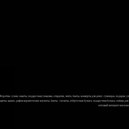
Коробки, сумки, пакеты, подарочная упаковка, открытки, лента, банты, конверты для денег, сувениры, подарки,
цветы, кашпо, рафия керамические магниты, банты - гиганты, обёрточная бумага, подарочная бумага, плёнка для
оптовый интернет магазин Л