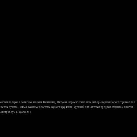
 упаковка подарков, записные книжки, Книги изд. Нитусов, керамические вазы, наборы керамических горшков под
 цветов, бумага Тишью, кожаные браслеты, бумага в рулонах, крупный опт, оптовая продажа открыток, пакетов -
исярка.ру ( Lisyarka.ru )