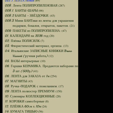
(89)
007.1 ЛЕНТА Новая
(287)
008. Лента ПОЛИПРОПИЛЕНОВАЯ
(66)
008.1. БАНТЫ-ШАРЫ
(43)
008.2 БАНТЫ - ЗВЁЗДОЧКИ.
008.3 Мини БАНТики из ленты для украшения
(21)
подарков, бокалов, открыток, пакетов.
(47)
009. ПАКЕТЫ из ПОЛИПРОПИЛЕНА:
(20)
01. КАЛЕНДАРИ на 2026 год
(7)
02. Плёнка ПОЛИСИЛК
(13)
03. Флористический материал, органза.
04. Итальянские ЗАПИСНЫЕ КНИЖКИ Bruno
(12)
Visconti (ручная работа)
(10)
05. ВАЗЫ интерьерные
06. Горшки КЕРАМИКА. Продаются наборами по
(41)
3 шт (500р)
(254)
06. ЛЕНТА для ЗАКАЗА от 1м
(43)
07. МАГНИТЫ
(17)
08. Ручка-ПОДАРОК с пожеланием.
(150)
09. ЛЕНТА полиэстер ПРЕМИУМ
(28)
10. Сувениры КОЛЛЕКЦИОННЫЕ
(8)
11. КОРОБКИ самосборные
(24)
12. ПЛЁНКА 60см х 10м
(56)
14. БУМАГА ТИШЬЮ