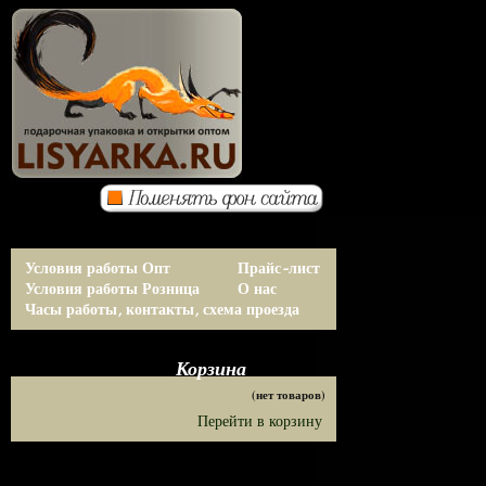
Условия работы Опт
Прайс-лист
Условия работы Розница
О нас
Часы работы, контакты, схема проезда
Корзина
(нет товаров)
Перейти в корзину