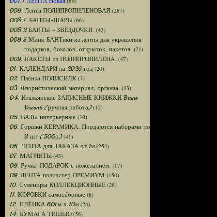
(89)
007.1 ЛЕНТА Новая
(287)
008. Лента ПОЛИПРОПИЛЕНОВАЯ
(66)
008.1. БАНТЫ-ШАРЫ
(43)
008.2 БАНТЫ - ЗВЁЗДОЧКИ.
008.3 Мини БАНТики из ленты для украшения
(21)
подарков, бокалов, открыток, пакетов.
(47)
009. ПАКЕТЫ из ПОЛИПРОПИЛЕНА:
(20)
01. КАЛЕНДАРИ на 2026 год
(7)
02. Плёнка ПОЛИСИЛК
(13)
03. Флористический материал, органза.
04. Итальянские ЗАПИСНЫЕ КНИЖКИ Bruno
(12)
Visconti (ручная работа)
(10)
05. ВАЗЫ интерьерные
06. Горшки КЕРАМИКА. Продаются наборами по
(41)
3 шт (500р)
(254)
06. ЛЕНТА для ЗАКАЗА от 1м
(43)
07. МАГНИТЫ
(17)
08. Ручка-ПОДАРОК с пожеланием.
(150)
09. ЛЕНТА полиэстер ПРЕМИУМ
(28)
10. Сувениры КОЛЛЕКЦИОННЫЕ
(8)
11. КОРОБКИ самосборные
(24)
12. ПЛЁНКА 60см х 10м
(56)
14. БУМАГА ТИШЬЮ