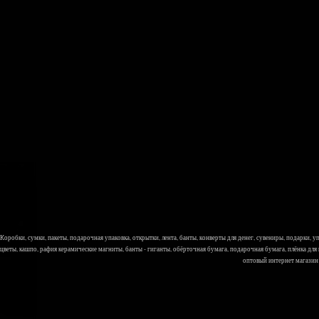
Коробки, сумки, пакеты, подарочная упаковка, открытки, лента, банты, конверты для денег, сувениры, подарки,
цветы, кашпо, рафия керамические магниты, банты - гиганты, обёрточная бумага, подарочная бумага, плёнка для
оптовый интернет магазин Л