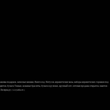
 упаковка подарков, записные книжки, Книги изд. Нитусов, керамические вазы, наборы керамических горшков под
 цветов, бумага Тишью, кожаные браслеты, бумага в рулонах, крупный опт, оптовая продажа открыток, пакетов -
исярка.ру ( Lisyarka.ru )