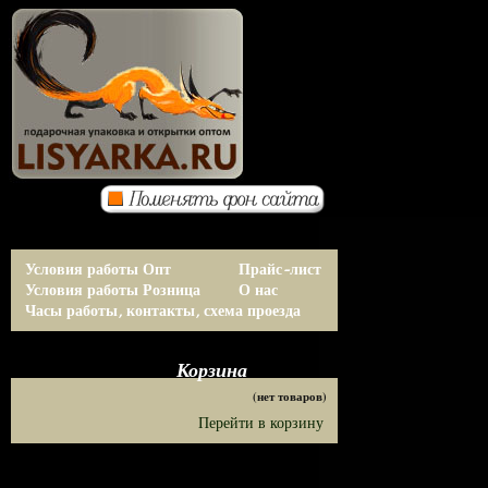
Условия работы Опт
Прайс-лист
Условия работы Розница
О нас
Часы работы, контакты, схема проезда
Корзина
(нет товаров)
Перейти в корзину