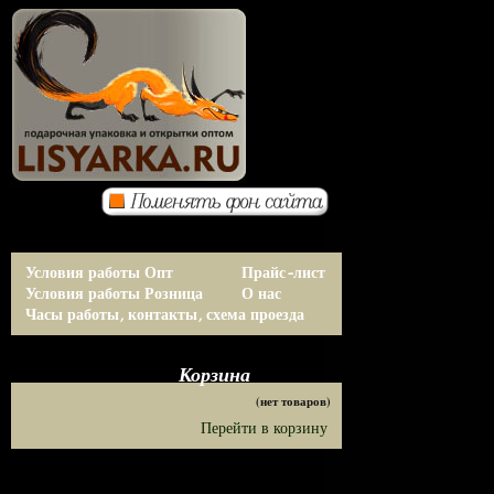
Условия работы Опт
Прайс-лист
Условия работы Розница
О нас
Часы работы, контакты, схема проезда
Корзина
(нет товаров)
Перейти в корзину