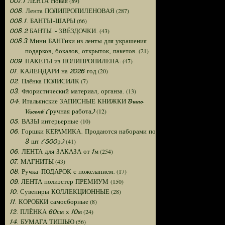
(89)
007.1 ЛЕНТА Новая
(287)
008. Лента ПОЛИПРОПИЛЕНОВАЯ
(66)
008.1. БАНТЫ-ШАРЫ
(43)
008.2 БАНТЫ - ЗВЁЗДОЧКИ.
008.3 Мини БАНТики из ленты для украшения
(21)
подарков, бокалов, открыток, пакетов.
(47)
009. ПАКЕТЫ из ПОЛИПРОПИЛЕНА:
(20)
01. КАЛЕНДАРИ на 2026 год
(7)
02. Плёнка ПОЛИСИЛК
(13)
03. Флористический материал, органза.
04. Итальянские ЗАПИСНЫЕ КНИЖКИ Bruno
(12)
Visconti (ручная работа)
(10)
05. ВАЗЫ интерьерные
06. Горшки КЕРАМИКА. Продаются наборами по
(41)
3 шт (500р)
(254)
06. ЛЕНТА для ЗАКАЗА от 1м
(43)
07. МАГНИТЫ
(17)
08. Ручка-ПОДАРОК с пожеланием.
(150)
09. ЛЕНТА полиэстер ПРЕМИУМ
(28)
10. Сувениры КОЛЛЕКЦИОННЫЕ
(8)
11. КОРОБКИ самосборные
(24)
12. ПЛЁНКА 60см х 10м
(56)
14. БУМАГА ТИШЬЮ