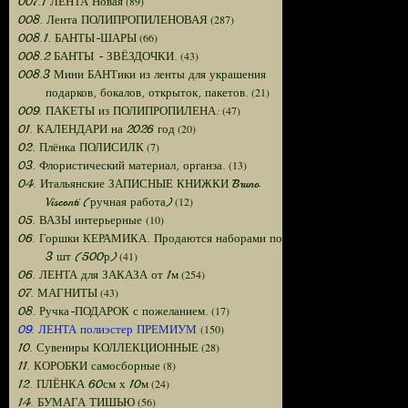
(89)
007.1 ЛЕНТА Новая
(287)
008. Лента ПОЛИПРОПИЛЕНОВАЯ
(66)
008.1. БАНТЫ-ШАРЫ
(43)
008.2 БАНТЫ - ЗВЁЗДОЧКИ.
008.3 Мини БАНТики из ленты для украшения
(21)
подарков, бокалов, открыток, пакетов.
(47)
009. ПАКЕТЫ из ПОЛИПРОПИЛЕНА:
(20)
01. КАЛЕНДАРИ на 2026 год
(7)
02. Плёнка ПОЛИСИЛК
(13)
03. Флористический материал, органза.
04. Итальянские ЗАПИСНЫЕ КНИЖКИ Bruno
(12)
Visconti (ручная работа)
(10)
05. ВАЗЫ интерьерные
06. Горшки КЕРАМИКА. Продаются наборами по
(41)
3 шт (500р)
(254)
06. ЛЕНТА для ЗАКАЗА от 1м
(43)
07. МАГНИТЫ
(17)
08. Ручка-ПОДАРОК с пожеланием.
(150)
09. ЛЕНТА полиэстер ПРЕМИУМ
(28)
10. Сувениры КОЛЛЕКЦИОННЫЕ
(8)
11. КОРОБКИ самосборные
(24)
12. ПЛЁНКА 60см х 10м
(56)
14. БУМАГА ТИШЬЮ