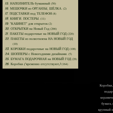
(50)
15. НАПОЛНИТЕЛЬ бумажный
(2)
16. МЕШОЧКИ из ОРГАНЗЫ, ШЁЛКА.
(8)
17. ПОДСТАВКИ под ТЕЛЕФОН
(11)
18. КНИГИ. ПОСТЕРЫ.
(2)
19. "КАБИНЕТ" для открыток
(266)
20. ОТКРЫТКИ на Новый Год
(220)
21. ПАКЕТЫ подарочные на НОВЫЙ ГОД
22. ПАКЕТЫ из полиэтилена НА НОВЫЙ ГОД
(10)
(108)
23. КОРОБКИ подарочные на НОВЫЙ ГОД
(5)
24. ШОППЕРЫ с Новогодними дизайнами.
(28)
25. БУМАГА ПОДАРОЧНАЯ на НОВЫЙ ГОД
(164)
26. Коробки (временно отсутствуют)
Коробки, 
подар
керамиче
бумага,
крупный оп