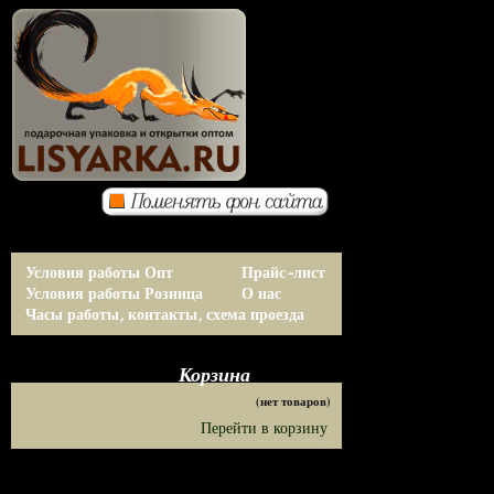
Условия работы Опт
Прайс-лист
Условия работы Розница
О нас
Часы работы, контакты, схема проезда
Корзина
(нет товаров)
Перейти в корзину