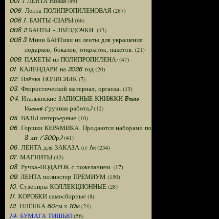
(89)
007.1 ЛЕНТА Новая
(287)
008. Лента ПОЛИПРОПИЛЕНОВАЯ
(66)
008.1. БАНТЫ-ШАРЫ
(43)
008.2 БАНТЫ - ЗВЁЗДОЧКИ.
008.3 Мини БАНТики из ленты для украшения
(21)
подарков, бокалов, открыток, пакетов.
(47)
009. ПАКЕТЫ из ПОЛИПРОПИЛЕНА:
(20)
01. КАЛЕНДАРИ на 2026 год
(7)
02. Плёнка ПОЛИСИЛК
(13)
03. Флористический материал, органза.
04. Итальянские ЗАПИСНЫЕ КНИЖКИ Bruno
(12)
Visconti (ручная работа)
(10)
05. ВАЗЫ интерьерные
06. Горшки КЕРАМИКА. Продаются наборами по
(41)
3 шт (500р)
(254)
06. ЛЕНТА для ЗАКАЗА от 1м
(43)
07. МАГНИТЫ
(17)
08. Ручка-ПОДАРОК с пожеланием.
(150)
09. ЛЕНТА полиэстер ПРЕМИУМ
(28)
10. Сувениры КОЛЛЕКЦИОННЫЕ
(8)
11. КОРОБКИ самосборные
(24)
12. ПЛЁНКА 60см х 10м
(56)
14. БУМАГА ТИШЬЮ