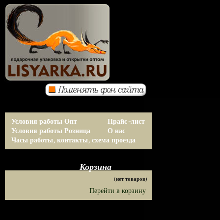
Условия работы Опт
Прайс-лист
Условия работы Розница
О нас
Часы работы, контакты, схема проезда
Корзина
(нет товаров)
Перейти в корзину