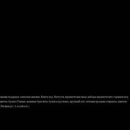
 упаковка подарков, записные книжки, Книги изд. Нитусов, керамические вазы, наборы керамических горшков под
 цветов, бумага Тишью, кожаные браслеты, бумага в рулонах, крупный опт, оптовая продажа открыток, пакетов -
исярка.ру ( Lisyarka.ru )