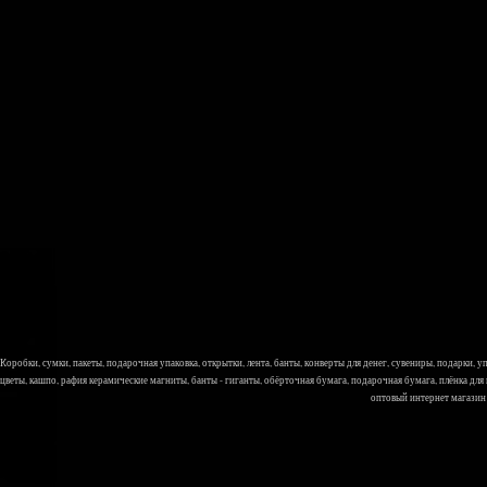
Коробки, сумки, пакеты, подарочная упаковка, открытки, лента, банты, конверты для денег, сувениры, подарки,
цветы, кашпо, рафия керамические магниты, банты - гиганты, обёрточная бумага, подарочная бумага, плёнка для
оптовый интернет магазин Л