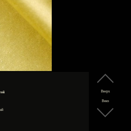
Вверх
той
Вниз
итай