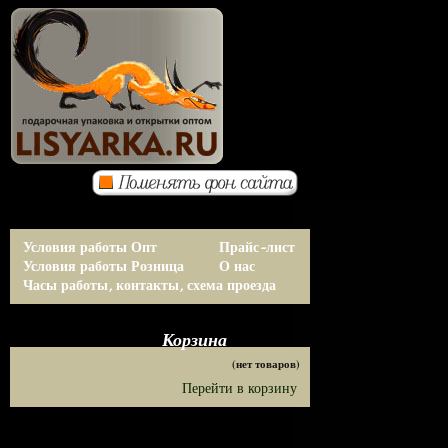
Условия работы Опт
Прайс-лист
Условия работы Розница
О нас
Часы работы, контакты, схема проезда
Корзина
(нет товаров)
Перейти в корзину