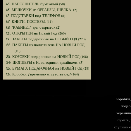
(50)
15. НАПОЛНИТЕЛЬ бумажный
(2)
16. МЕШОЧКИ из ОРГАНЗЫ, ШЁЛКА.
(8)
17. ПОДСТАВКИ под ТЕЛЕФОН
(11)
18. КНИГИ. ПОСТЕРЫ.
(2)
19. "КАБИНЕТ" для открыток
(266)
20. ОТКРЫТКИ на Новый Год
(220)
21. ПАКЕТЫ подарочные на НОВЫЙ ГОД
22. ПАКЕТЫ из полиэтилена НА НОВЫЙ ГОД
(10)
(108)
23. КОРОБКИ подарочные на НОВЫЙ ГОД
(5)
24. ШОППЕРЫ с Новогодними дизайнами.
(28)
25. БУМАГА ПОДАРОЧНАЯ на НОВЫЙ ГОД
(164)
26. Коробки (временно отсутствуют)
Коробки, 
подар
керамиче
бумага,
крупный оп