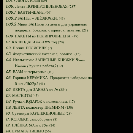
(89)
007.1 ЛЕНТА Новая
(287)
008. Лента ПОЛИПРОПИЛЕНОВАЯ
(66)
008.1. БАНТЫ-ШАРЫ
(43)
008.2 БАНТЫ - ЗВЁЗДОЧКИ.
008.3 Мини БАНТики из ленты для украшения
(21)
подарков, бокалов, открыток, пакетов.
(47)
009. ПАКЕТЫ из ПОЛИПРОПИЛЕНА:
(20)
01. КАЛЕНДАРИ на 2026 год
(7)
02. Плёнка ПОЛИСИЛК
(13)
03. Флористический материал, органза.
04. Итальянские ЗАПИСНЫЕ КНИЖКИ Bruno
(12)
Visconti (ручная работа)
(10)
05. ВАЗЫ интерьерные
06. Горшки КЕРАМИКА. Продаются наборами по
(41)
3 шт (500р)
(254)
06. ЛЕНТА для ЗАКАЗА от 1м
(43)
07. МАГНИТЫ
(17)
08. Ручка-ПОДАРОК с пожеланием.
(150)
09. ЛЕНТА полиэстер ПРЕМИУМ
(28)
10. Сувениры КОЛЛЕКЦИОННЫЕ
(8)
11. КОРОБКИ самосборные
(24)
12. ПЛЁНКА 60см х 10м
(56)
14. БУМАГА ТИШЬЮ