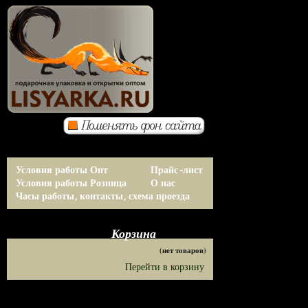
Условия работы Опт
Прайс-лист
Условия работы Розница
О нас
Часы работы, контакты, схема проезда
Корзина
(нет товаров)
Перейти в корзину