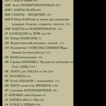
(89)
007.1 ЛЕНТА Новая
(287)
008. Лента ПОЛИПРОПИЛЕНОВАЯ
(66)
008.1. БАНТЫ-ШАРЫ
(43)
008.2 БАНТЫ - ЗВЁЗДОЧКИ.
008.3 Мини БАНТики из ленты для украшения
(21)
подарков, бокалов, открыток, пакетов.
(47)
009. ПАКЕТЫ из ПОЛИПРОПИЛЕНА:
(20)
01. КАЛЕНДАРИ на 2026 год
(7)
02. Плёнка ПОЛИСИЛК
(13)
03. Флористический материал, органза.
04. Итальянские ЗАПИСНЫЕ КНИЖКИ Bruno
(12)
Visconti (ручная работа)
(10)
05. ВАЗЫ интерьерные
06. Горшки КЕРАМИКА. Продаются наборами по
(41)
3 шт (500р)
(254)
06. ЛЕНТА для ЗАКАЗА от 1м
(43)
07. МАГНИТЫ
(17)
08. Ручка-ПОДАРОК с пожеланием.
(150)
09. ЛЕНТА полиэстер ПРЕМИУМ
(28)
10. Сувениры КОЛЛЕКЦИОННЫЕ
(8)
11. КОРОБКИ самосборные
(24)
12. ПЛЁНКА 60см х 10м
(56)
14. БУМАГА ТИШЬЮ