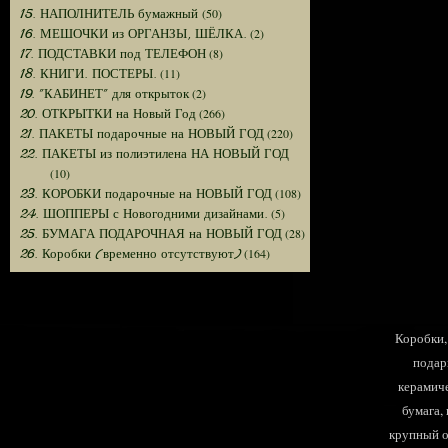
(50)
15. НАПОЛНИТЕЛЬ бумажный
(2)
16. МЕШОЧКИ из ОРГАНЗЫ, ШЁЛКА.
(8)
17. ПОДСТАВКИ под ТЕЛЕФОН
(11)
18. КНИГИ. ПОСТЕРЫ.
(2)
19. "КАБИНЕТ" для открыток
(266)
20. ОТКРЫТКИ на Новый Год
(220)
21. ПАКЕТЫ подарочные на НОВЫЙ ГОД
22. ПАКЕТЫ из полиэтилена НА НОВЫЙ ГОД
(10)
(108)
23. КОРОБКИ подарочные на НОВЫЙ ГОД
(5)
24. ШОППЕРЫ с Новогодними дизайнами.
(28)
25. БУМАГА ПОДАРОЧНАЯ на НОВЫЙ ГОД
(164)
26. Коробки (временно отсутствуют)
Коробки, 
подар
керамиче
бумага,
крупный оп