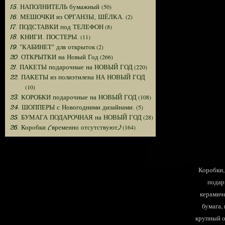
(50)
15. НАПОЛНИТЕЛЬ бумажный
(2)
16. МЕШОЧКИ из ОРГАНЗЫ, ШЁЛКА.
(8)
17. ПОДСТАВКИ под ТЕЛЕФОН
(11)
18. КНИГИ. ПОСТЕРЫ.
(2)
19. "КАБИНЕТ" для открыток
(266)
20. ОТКРЫТКИ на Новый Год
(220)
21. ПАКЕТЫ подарочные на НОВЫЙ ГОД
22. ПАКЕТЫ из полиэтилена НА НОВЫЙ ГОД
(10)
(108)
23. КОРОБКИ подарочные на НОВЫЙ ГОД
(5)
24. ШОППЕРЫ с Новогодними дизайнами.
(28)
25. БУМАГА ПОДАРОЧНАЯ на НОВЫЙ ГОД
(164)
26. Коробки (временно отсутствуют)
Коробки, 
подар
керамиче
бумага,
крупный оп