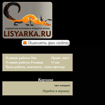
Условия работы Опт
Прайс-лист
Условия работы Розница
О нас
Часы работы, контакты, схема проезда
Корзина
(нет товаров)
Перейти в корзину