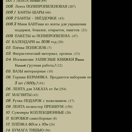
(89)
007.1 ЛЕНТА Новая
(287)
008. Лента ПОЛИПРОПИЛЕНОВАЯ
(66)
008.1. БАНТЫ-ШАРЫ
(43)
008.2 БАНТЫ - ЗВЁЗДОЧКИ.
008.3 Мини БАНТики из ленты для украшения
(21)
подарков, бокалов, открыток, пакетов.
(47)
009. ПАКЕТЫ из ПОЛИПРОПИЛЕНА:
(20)
01. КАЛЕНДАРИ на 2026 год
(7)
02. Плёнка ПОЛИСИЛК
(13)
03. Флористический материал, органза.
04. Итальянские ЗАПИСНЫЕ КНИЖКИ Bruno
(12)
Visconti (ручная работа)
(10)
05. ВАЗЫ интерьерные
06. Горшки КЕРАМИКА. Продаются наборами по
(41)
3 шт (500р)
(254)
06. ЛЕНТА для ЗАКАЗА от 1м
(43)
07. МАГНИТЫ
(17)
08. Ручка-ПОДАРОК с пожеланием.
(150)
09. ЛЕНТА полиэстер ПРЕМИУМ
(28)
10. Сувениры КОЛЛЕКЦИОННЫЕ
(8)
11. КОРОБКИ самосборные
(24)
12. ПЛЁНКА 60см х 10м
(56)
14. БУМАГА ТИШЬЮ