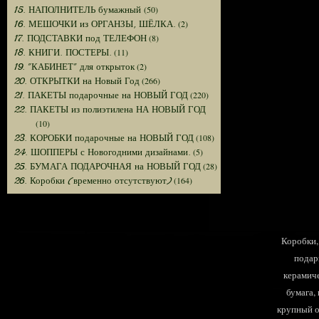
(50)
15. НАПОЛНИТЕЛЬ бумажный
(2)
16. МЕШОЧКИ из ОРГАНЗЫ, ШЁЛКА.
(8)
17. ПОДСТАВКИ под ТЕЛЕФОН
(11)
18. КНИГИ. ПОСТЕРЫ.
(2)
19. "КАБИНЕТ" для открыток
(266)
20. ОТКРЫТКИ на Новый Год
(220)
21. ПАКЕТЫ подарочные на НОВЫЙ ГОД
22. ПАКЕТЫ из полиэтилена НА НОВЫЙ ГОД
(10)
(108)
23. КОРОБКИ подарочные на НОВЫЙ ГОД
(5)
24. ШОППЕРЫ с Новогодними дизайнами.
(28)
25. БУМАГА ПОДАРОЧНАЯ на НОВЫЙ ГОД
(164)
26. Коробки (временно отсутствуют)
Коробки, 
подар
керамиче
бумага,
крупный оп