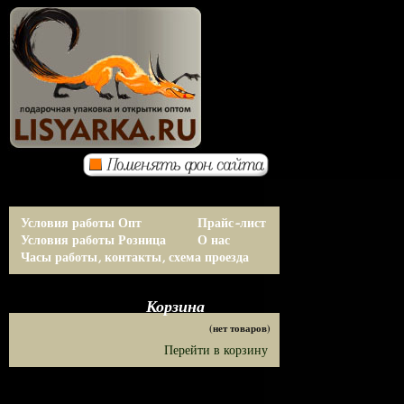
Условия работы Опт
Прайс-лист
Условия работы Розница
О нас
Часы работы, контакты, схема проезда
Корзина
(нет товаров)
Перейти в корзину