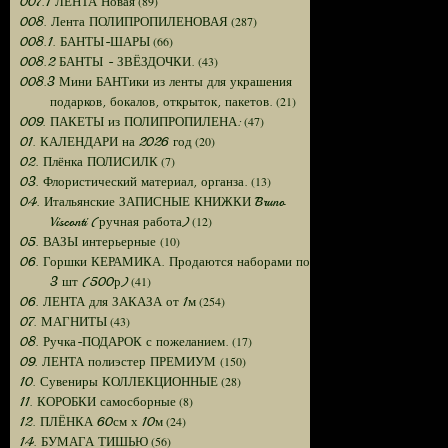
(89)
007.1 ЛЕНТА Новая
(287)
008. Лента ПОЛИПРОПИЛЕНОВАЯ
(66)
008.1. БАНТЫ-ШАРЫ
(43)
008.2 БАНТЫ - ЗВЁЗДОЧКИ.
008.3 Мини БАНТики из ленты для украшения
(21)
подарков, бокалов, открыток, пакетов.
(47)
009. ПАКЕТЫ из ПОЛИПРОПИЛЕНА:
(20)
01. КАЛЕНДАРИ на 2026 год
(7)
02. Плёнка ПОЛИСИЛК
(13)
03. Флористический материал, органза.
04. Итальянские ЗАПИСНЫЕ КНИЖКИ Bruno
(12)
Visconti (ручная работа)
(10)
05. ВАЗЫ интерьерные
06. Горшки КЕРАМИКА. Продаются наборами по
(41)
3 шт (500р)
(254)
06. ЛЕНТА для ЗАКАЗА от 1м
(43)
07. МАГНИТЫ
(17)
08. Ручка-ПОДАРОК с пожеланием.
(150)
09. ЛЕНТА полиэстер ПРЕМИУМ
(28)
10. Сувениры КОЛЛЕКЦИОННЫЕ
(8)
11. КОРОБКИ самосборные
(24)
12. ПЛЁНКА 60см х 10м
(56)
14. БУМАГА ТИШЬЮ