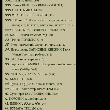
(89)
007.1 ЛЕНТА Новая
(287)
008. Лента ПОЛИПРОПИЛЕНОВАЯ
(66)
008.1. БАНТЫ-ШАРЫ
(43)
008.2 БАНТЫ - ЗВЁЗДОЧКИ.
008.3 Мини БАНТики из ленты для украшения
(21)
подарков, бокалов, открыток, пакетов.
(47)
009. ПАКЕТЫ из ПОЛИПРОПИЛЕНА:
(20)
01. КАЛЕНДАРИ на 2026 год
(7)
02. Плёнка ПОЛИСИЛК
(13)
03. Флористический материал, органза.
04. Итальянские ЗАПИСНЫЕ КНИЖКИ Bruno
(12)
Visconti (ручная работа)
(10)
05. ВАЗЫ интерьерные
06. Горшки КЕРАМИКА. Продаются наборами по
(41)
3 шт (500р)
(254)
06. ЛЕНТА для ЗАКАЗА от 1м
(43)
07. МАГНИТЫ
(17)
08. Ручка-ПОДАРОК с пожеланием.
(150)
09. ЛЕНТА полиэстер ПРЕМИУМ
(28)
10. Сувениры КОЛЛЕКЦИОННЫЕ
(8)
11. КОРОБКИ самосборные
(24)
12. ПЛЁНКА 60см х 10м
(56)
14. БУМАГА ТИШЬЮ