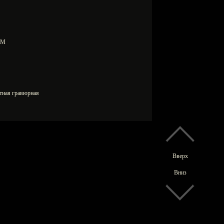
0 М
етная гравюрная
Вверх
Вниз