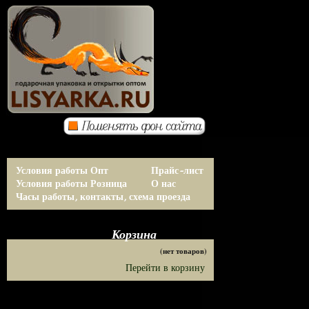
Условия работы Опт
Прайс-лист
Условия работы Розница
О нас
Часы работы, контакты, схема проезда
Корзина
(нет товаров)
Перейти в корзину