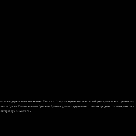
 упаковка подарков, записные книжки, Книги изд. Нитусов, керамические вазы, наборы керамических горшков под
 цветов, бумага Тишью, кожаные браслеты, бумага в рулонах, крупный опт, оптовая продажа открыток, пакетов -
исярка.ру ( Lisyarka.ru )