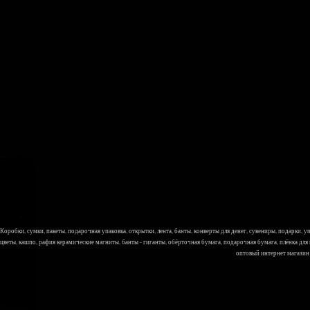
Коробки, сумки, пакеты, подарочная упаковка, открытки, лента, банты, конверты для денег, сувениры, подарки,
цветы, кашпо, рафия керамические магниты, банты - гиганты, обёрточная бумага, подарочная бумага, плёнка для
оптовый интернет магазин Л